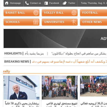
Homepage
Contact us
Facebook
Twitter
Today Thursday, Aug. 6, 
|
في انجاح بطولة "ديكاتلون"
|
بنزيما يشيد بأجواء كأس العالم للرياضات الإلكترونية
HIGHLIGHTS
|
|
الرئيس السابق لـ "
BREAKING NEWS
rally
رالي إهدن الـ30 لروجيه فغالي
تتويج مستحق لهنري قاعي
ريتشاردز يحيي ذكرى 50 عاماً