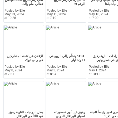
ً في اسبانيا وثانياً في
30 سيارة في رالي الربيع
لقب رالي الربيع الـ39 لأليكس
ليات باها
الرقم 39
فغالي امام والده
Posted by
Elie
Posted by
Elie
Posted by
Elie
May 13, 2024
May 11, 2024
May 10, 2024
at 10:28
at 7:19
at 7:00
راجات النارية رفيق
ATCL ينظّم رالي الربيع في
الإعلان عن لائحة المشاركين
لق في قطر ودبي
11 و12 ايار
في رالي تبوك
Posted by
Elie
Posted by
Elie
Posted by
Elie
May 8, 2024
May 3, 2024
May 1, 2024
at 7:31
at 8:34
at 10:11
ري لحود رئيساً للجنة
رفيق عيد أنهى تحضيراته
بطل الدراجات النارية رفيق
ت في "فيا"
لسباق البرتغال الدولي
عيد ثالثاً في البرتغال