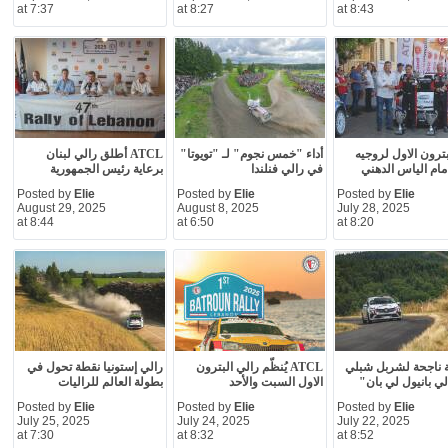
at 7:37
at 8:27
at 8:43
بترون الاول لروجيه
أداء "خمس نجوم" لـ "تويوتا"
ATCL أطلق رالي لبنان
مام الياس الدهني
في رالي فنلندا
برعاية رئيس الجمهورية
Posted by
Elie
Posted by
Elie
Posted by
Elie
August 29, 2025
August 8, 2025
July 28, 2025
at 8:44
at 6:50
at 8:20
 ناجحة لشربل شبلي
ATCL يُنظّم رالي البترون
رالي إستونيا نقطة تحول في
ي بانيول لي بان"
الاول السبت والأحد
بطولة العالم للراليات
Posted by
Elie
Posted by
Elie
Posted by
Elie
July 25, 2025
July 24, 2025
July 22, 2025
at 7:30
at 8:32
at 8:52