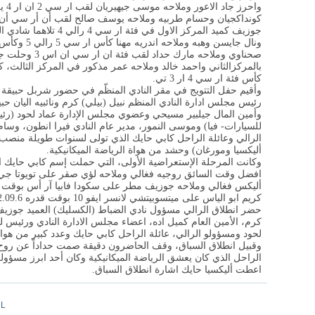
واحر
جوزيف كميد المركز الاول في فئة ار سي 4 رالي 4 تلاهما شادي الفقيه وملاحه سامر صفير.
ونال جايسن وهب
صحناوي وملاحه مارك
بالمركزالثاني واحمد خالد وملاحه عمر مذكور في المركز الثالث،
كأس فئة ار سي 4 ار 3 تي
.
وأقيم حفل التتويج في مقر النادي المنظّم في حضور شربل حبيقة م
رئيس مجلس ادارة النادي المنظم نبيل (بيلي) كرم ونائبيه اليان ح
وأمين المال جيلبير مسيحي وعضوي مجلس الإدارة عماد لحود (رئيس 
للسيارات- فيا) وموسى النمور، مدير عام النادي فيرا انطون، وس
الرالي وعائلة الراحل كابي حايك الذي تولى لسنوات طويلة منصب مدي
أليكسيا ومورغان) وحشد من هواة الرياضة الميكانيكية
.
وكانت المرحلة الإستعراضية الأولى، التي حملت إسم كابي حايك 
كريم ابو الياس على ميتسوبيتشي لانسر ايفو 10 بوقت قدره 2.09.6 دقيقة.
حضر انطلاق الرالي مسؤول نادي الضباط (الكسليك) العميد جوزيف ا
كرم، الأمين العام كميل اده، اعضاء مجلس الادارة النادي ورئيس لجن
لحود ومسؤولو الرالي، عائلة الراحل كابي حايك وعدد كبير من هواة 
وقبيل انطلاق السباق، وقف الحاضرون دقيقة صمت حداداً عن روح حا
الراحل الذي كان يعشق الرياضة الميكانيكية وكان أحد ابرز مسؤولي 
اعطت أليكسيا حايك اشارة انطلاق السباق
.
CL