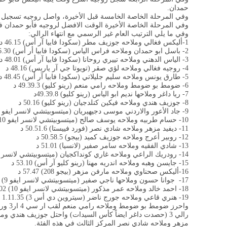
حمدان.
وفي المرحلة الخاصة الخامسة قبل الأخيرة، واصل روجيه تسجيل 
وفي المرحلة الخاصة الأخيرة الوقت الافضل لروجيه فأبو حمدان
وفي ما يلي الترتيب العام غير الرسمي مع انتهاء الرالي
:
1-أليكس فغالي وملاحه جوزيف مطر (سكودا فابيا آر أس) 46.15 دقيقة
2- باسل ابو حمدان وملاحه فراس الياس (سكودا فابيا أر أس) 46.30 د
3- الياس الدهني وملاحه تييري روحانا (سكودا فابيا آر أس) 48.01 د
4- روجيه فغالي وملاحه لؤي صقر (تويوتا جي آر ياريس) 48.16 د
5- طارق يونس وملاحه سليم جليلاتي (سكودا فابيا آر أس) 48.45 د
6- ضومط بو ضومط وملاحه رامي منعم (رينو كليو) 49.39.3 د
7- ريا داغر وملاحها نديم ابو الياس (رينو كليو) 49.39.8د
8- جوزيف هندي وملاحه فيكين كنلدجيان (رينو كليو) 50.16 د
9- جاد الأعور والاردني موسى دجيهيريان (ميتسوبيتشي لانسر ايفو 10) 50.40 د
10- حسام طربيه وملاحه يوسف صالح (ميتسوبيتشي لانسر ايفو 10) 50.43 د
11- ديفيد مزهر وملاحه شادي نصر (فورد فييستا) 50.51.6 د
12- روبير أعرج وملاحه جوزيف كميد (بيجو) 50.58.5 د
13- شادي الفقيه وملاحه سامر صفير (لانسيا) 51.01 د
14- رودريك الراعي وملاحه غاري كونداكجيان (ميتسوبيتشي لانسر ايفو 10) 51.38 د
15- جايسن وهبه وملاحه اندريه مهنا (رينو كليو آر أس) 53.10 د
16-أليكس صحناوي وملاحه مارفن مزهر (بيجو 208) 57.47 د
17- جوانا حسون وملاحها ناجي صفير (ميتسوبيتشي لانسر ايفو 9) 1.00.59 س
18- احمد خالد وملاحه عمر مذكور (ميتسوبيتشي لانسر ايفو 10) 1.11.02 س
19- هنري قاعي وملاحه جورج ناضر (سيتروين دي أس 3) 1.11.35 س
رالي 3 (حصدت داغر ايضاً كأس السيدات) واحتل جوزيف هندي ومل
مزهر وملاحه شادي نصر المركز الثالث في هذه الفئة.