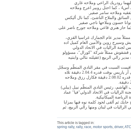
ز جاد الاعور وملاحه موسى جيهيريان لقب ار سي 2 ان ار 4 يليهما رودريك الراعي وملاحه غاري
كونداكجيان وحسام طربيه وملاحه يوسف صالح لقب أن أر سي أن أس4 ، كما احتل روبير اعرج وملاحه
ه وملاحه اندريه مهنا كأس ار سي 5 رالي 5 وكأس السائق والملاح الناشئ، كما نال أليكس
 حداد لقب فئة ان ار سي ان اس 3 وحلت جوانا حسون وملاحها ناجي صفير
 كما حاز هنري قاعي وملاحه جورج ناضر على
مثلاً مدير عام الجمارك غراسيا القزي،
بيش وسيرج زوين والأمين العام كميل اده
لجنة الراليات في الاتحاد الدولي
ام قشقوش ممثلاً شركة "كورال"، مسؤولو
ر رالي الربيع (عقيلته نتالي وابنتيه
اقيمت السبت في مقر النادي المنظّم وسجّل
افضل وقت السائق روجيه فغالي وملاحه لؤي صقر على تويوتا جي آر ياريس بوقت قدره 2.04.4 دقيقة تلاه
أليكس فغالي وملاحه جوزيف مطر على سكودا فابيا آر أس بوقت قدره 2.08.02 دقيقة فكارل رزق وملاحه
لهاشم، رئيس النادي المنظّم نبيل (بيلي)
ة الراليات في الاتحاد الدولي"فيا" عماد
الرياضة الميكانيكية
.
يك ثم ألقى لحود كلمة نوه فيها بمزايا
الراليات في لبنان ومنها رالي الربيع، ثم
This article is tagged in:
spring rally
,
rally
,
race
,
motor sports
,
driver
,
AT