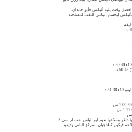
افضل وقت يليه أليكس فأبو حمدان
.
 فأليكس ليحسم أليكس اللقب لمصلحته
.
واحرز ضومط بو ضومط وملاحه رامي منعم لقب ار سي 4 ار3 وريا داغر وملاحها نديم ابو الياس لقب ار سي 3
احه فيكين كنلدجيان المركز الثاني وديفيد