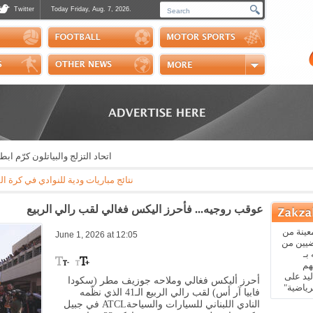
Twitter
Today Friday, Aug. 7, 2026.
Photos
Sports Channel
Polls
Scores
Handball
Horse Riding
اتحاد التزلج والبياتلون كرّم ابطاله خ
نتائج مباريات ودية للنوادي في كرة القدم: مايوركا - باريس سان جيرمان 3-0 * ريال بيتيس - ارسنال 3-1 * نابولي - اوساسونا 2-1 * 
عوقب روجيه... فأحرز اليكس فغالي لقب رالي الربيع
عينة من
June 1, 2026 at 12:05
ضيين من
بـ
هم
يد على
أحرز أليكس فغالي وملاحه جوزيف مطر (سكودا
رياضية"
فابيا آر أس) لقب رالي الربيع الـ41 الذي نظّمه
النادي اللبناني للسيارات والسياحة
ATCL
في جبيل