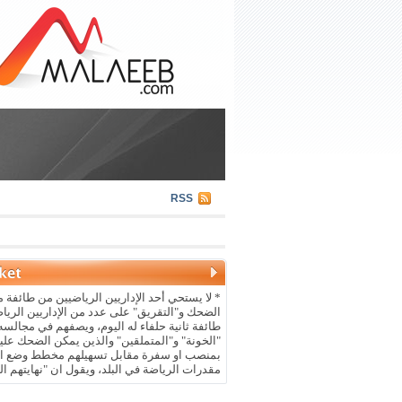
RSS
* لا يستحي أحد الإداريين الرياضيين من طائفة م
الضحك و"التقريق" على عدد من الإداريين الريا
طائفة ثانية حلفاء له اليوم، ويصفهم في مجالسه 
"الخونة" و"المتملقين" والذين يمكن الضحك علي
بمنصب او سفرة مقابل تسهيلهم مخطط وضع ال
مقدرات الرياضة في البلد، ويقول ان "نهايتهم ال