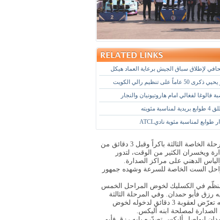
في لإطلاق سباق الجيش برعاية العماد هيكل
عاماً على تنظيم رالي الكويت
فالوغا لفغالي امام هاروتيونيان والنجار
طوابع لمناسبة مئوية ناديATCL
الاستعراضية الأولى، لكن فغالي وملاحه لؤي صقر دخلا لخوض المرحلة الخاصة الثالثة باكراً وقبل 3 دقائق من
 جعلهما يفقدان الصدارة ويخسران الكثير من الوقت، لتدور
ياس الدهني على مراكز الصدارة
.
رالي 267 كلم منها 81.13 كلم طول المراحل الست الخاصة للسرعة وشهده جمهور
المنظّم في الكسليك لخوض المراحل الخمس
 رزق فأبو حمدان. وفي المرحلة الثالثة
سجّل روجيه فغالي أسرع وقت يليه أليكس فأبو حمدان لكن روجيه تعرّض لعقوبة 3 دقائق لدخوله لخوض
د الصدارة لمصلحة ابنه أليكس.
ان ليواصل أليكس تصدّره يليه رزق فأبو