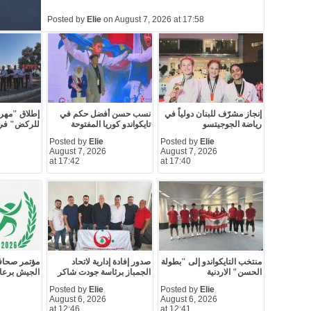
Posted by
Elie
on August 7, 2026 at 17:58
إنجاز مشرّف للبنان دولياً في
نسب حسن أفضل حكم في
إطلاق "مهرج
رياضة الجوجيتسو
تايكواندو كوريا المفتوحة
للركض" في
Posted by
Elie
Posted by
Elie
August 7, 2026
August 7, 2026
at 17:42
at 17:40
منتخب التايكواندو إلى "بطولة
صدور إفادة إدارية لاتحاد
مؤتمر صحاف
الحسن" الاردنية
الجمباز برئاسة جودت شاكر
الجيش برعاي
Posted by
Elie
Posted by
Elie
August 6, 2026
August 6, 2026
at 12:46
at 12:41