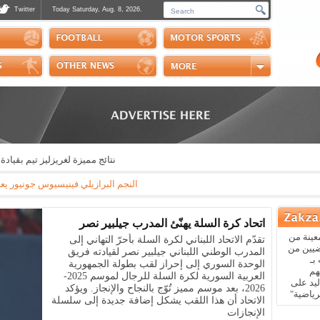
Twitter
Today Saturday, Aug. 8, 2026.
Photos
Sports Channel
Polls
Scores
Handball
Horse Riding
نتائج مميزة لغريزليز تيم بقيادة المد
النجم البرازيلي فينيسيوس جونيور يعلن عبر "إن
اتحاد كرة السلة يهنّئ المدرب جيلبير نصر
عينة من
تقدّم الاتحاد اللبناني لكرة السلة بأحرّ التهاني إلى
ضيين من
المدرب الوطني اللبناني جيلبير نصر لقيادته فريق
بـ
الوحدة السوري إلى إحراز لقب بطولة الجمهورية
هم
العربية السورية لكرة السلة للرجال لموسم 2025-
يد على
2026، بعد موسم مميز تُوّج بالنجاح والإنجاز. ويؤكد
رياضية"
الاتحاد أن هذا اللقب يشكل إضافة جديدة إلى سلسلة
الإنجازات