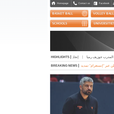
Homepage
Contact us
Facebook
|
رب جوزيف رميا
|
إنجاز مشرّف للبنان دولياً في رياضة الجوجيتسو
|
نسب حسن أفضل
HIGHLIGHTS
|
ستغرام" تمديد عقده مع ريال مدريد الاسباني لست سنوات مقبلة براتب سنوي بقيمة 24 مليون يو
BREAKING NEWS