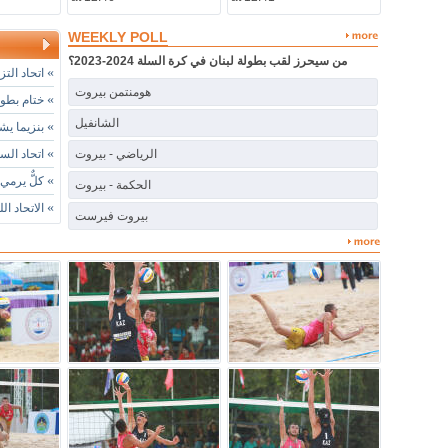
WEEKLY POLL
من سيحرز لقب بطولة لبنان في كرة السلة 2024-2023؟
»
اتحاد التز
هومنتمن بيروت
»
ختام بطول
الشانفيل
»
بنزيما يشي
»
الرياضي - بيروت
اتحاد الس
»
كلٌّ يرمي 
الحكمة - بيروت
»
الاتحاد ال
بيروت فيرست