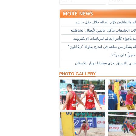
لج والبياتلون كرّم ابطاله خلال حفل حاشد
ات الجامعات بتأهّل عالمي لأبطال الشاطئية
د بأجواء كأس العالم للرياضات الإلكترونية
لة يشكر من ساهم في انجاح بطولة "ديكاتلون"
حجراً على مرآته!
لبناني للتسلق يعزي بضحايا انهيار باكستان
PHOTO GALLERY