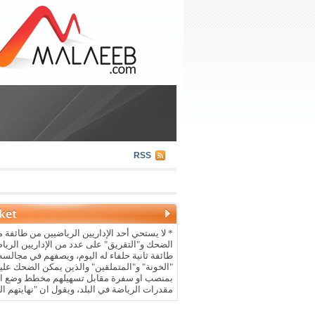
RSS
* لا يستحي أحد الإداريين الرياضيين من طائفة م
الضحك و"التقريق" على عدد من الإداريين الريا
طائفة ثانية حلفاء له اليوم، ويصفهم في مجالسه 
"الخونة" و"المتملقين" والذين يمكن الضحك علي
بمنصب او سفرة مقابل تسهيلهم مخطط وضع ال
مقدرات الرياضة في البلد، ويقول ان "نهايتهم ال