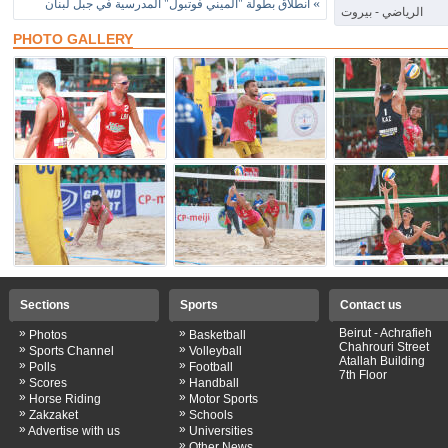
»
انطلاق بطولة "الميني فوتبول" المدرسية في جبل لبنان
الرياضي - بيروت
PHOTO GALLERY
Sections
Sports
Contact us
»
»
Beirut - Achrafieh
Photos
Basketball
Chahrouri Street
»
»
Sports Channel
Volleyball
Atallah Building
»
»
Polls
Football
7th Floor
»
»
Scores
Handball
»
»
Horse Riding
Motor Sports
»
»
Zakzaket
Schools
»
»
Advertise with us
Universities
»
Other News