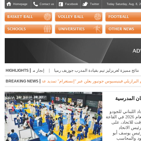
Homepage
Contact us
Facebook
Twitter
Today Saturday, Aug. 8, 2
|
مميزة لغريزليز تيم بقيادة المدرب جوزيف رميا
|
إنجاز مشرّف للبنان دولياً في ريا
HIGHLIGHTS
|
يلي فينيسيوس جونيور يعلن عبر "إنستغرام" تمديد عقده مع ريال مدريد الاسباني لست سنوات م
BREAKING NEWS
بنان المدرسية
اد اللبناني للجودو
وفروعه، بطولة لبنان للمدارس للعام 2026 في القاعة
ؤقت للاتحاد، على
يس الاتحاد
رئيس يوسف أبو
بود والمحاسب