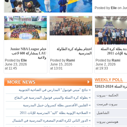
Posted by
Elie
on Jun
ددة بطلة كرة السلة
اختتام بطولة كرة الطاولة
ختام Junior NBA League
للإناث 2011
المدرسية
LAU بمشاركة 600 لاعب
ولاعبة
Posted by
Elie
Posted by
Rami
Posted by
Rami
June 23, 2026
June 15, 2026
June 2, 2026
at 11:45
at 13:01
at 19:33
WEEKLY POLL
2024-2023؟
»
نتائج "ميني فوتبول" المدارس في الضاحية الجنوبية
الحكمة - بيروت
»
بطولة كرة السلة والميني فوتبول المدرسية في البقاع
بيروت فيرست
»
القلبين الأقدسين بطلة كسروان جبيل المدرسية
»
الشانفيل
الصلاحية الإيوبية بطلة "اليد" المدرسية للإناث 2011
»
الدور الثاني لكرة القدم المصغرة المدرسية في الشمال
هومنتمن بيروت