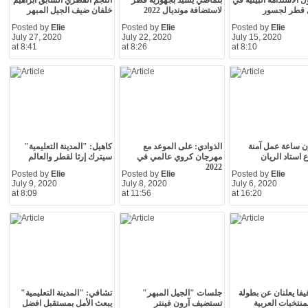
ل الاستدامة البيئية في
بلماضي يشيد بجهوزية قطر
النجم القطري السابق ابراهيم
ل قطر لجسور
لاستضافة مونديال 2022
خلفان ضيف الجيل المبهر
Posted by
Elie
Posted by
Elie
Posted by
Elie
July 27, 2020
July 22, 2020
July 15, 2020
at 8:41
at 8:26
at 8:10
يون ساعة عمل آمنة
الذوادي: على الموعد مع
كاهيل: "المدينة التعليمية"
استاد الريان
مهرجان كروي عالمي في
سيترك إرثا لقطر والعالم
2022
Posted by
Elie
Posted by
Elie
Posted by
Elie
July 9, 2020
July 8, 2020
July 6, 2020
at 8:09
at 11:56
at 16:20
فا يعلنان عن بطولة
جلسات "الجيل المبهر"
تشافي: "المدينة التعليمية"
منتخبات العربية
تستضيف آرون فينتر
يبعث الأمل بمستقبل افضل