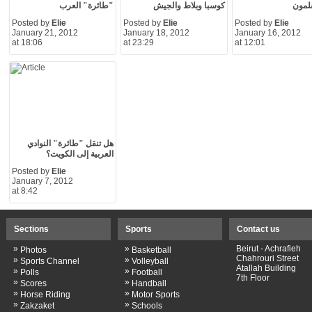
قلمون
كوسبا وبلاط والجيش
"طائرة" العرب
Posted by
Elie
Posted by
Elie
Posted by
Elie
January 21, 2012
January 18, 2012
January 16, 2012
at 18:06
at 23:29
at 12:01
هل تنقل "طائرة" النوادي
العربية إلى الكويت؟
Posted by
Elie
January 7, 2012
at 8:42
Sections
Sports
Contact us
»
»
Beirut - Achrafieh
Photos
Basketball
Chahrouri Street
»
»
Sports Channel
Volleyball
Atallah Building
»
»
Polls
Football
7th Floor
»
»
Scores
Handball
»
»
Horse Riding
Motor Sports
»
»
Zakzaket
Schools