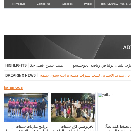
Homepage
Contact us
Facebook
Twitter
Today Saturday, Aug. 8, 2
|
 في رياضة الجوجيتسو
|
نسب حسن أفضل حكم في تايكواندو كوريا المفتوحة
|
إ
HIGHLIGHTS
|
سنوات مقبلة براتب سنوي بقيمة 24 مليون يورو
|
الاتحاد البلجيكي لكرة ا
BREAKING NEWS
kalamoun
يحتفظ بلقبه بطلًا
الخربوطلي كرّم سيدات
برنامج مباريات سيدات