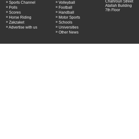
Chahrouri Street
»
»
Sports Channel
Volleyball
Atallah Building
»
»
Polls
Football
7th Floor
»
»
Scores
Handball
»
»
Horse Riding
Motor Sports
»
»
Zakzaket
Schools
»
»
Advertise with us
Universities
»
Other News