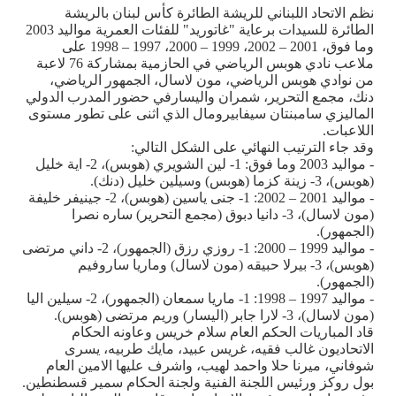
نظم الاتحاد اللبناني للريشة الطائرة كأس لبنان بالريشة
الطائرة للسيدات برعاية "غاتوريد" للفئات العمرية مواليد 2003
وما فوق، 2001 – 2002، 1999 – 2000، 1997 – 1998 على
ملاعب نادي هوبس الرياضي في الحازمية بمشاركة 76 لاعبة
من نوادي هوبس الرياضي، مون لاسال، الجمهور الرياضي،
دنك، مجمع التحرير، شمران واليسارفي حضور المدرب الدولي
الماليزي سامبنتان سيفابيرومال الذي اثنى على تطور مستوى
اللاعبات.
وقد جاء الترتيب النهائي على الشكل التالي:
- مواليد 2003 وما فوق: 1- لين الشويري (هوبس)، 2- اية خليل
(هوبس)، 3- زينة كزما (هوبس) وسيلين خليل (دنك).
- مواليد 2001 – 2002: 1- جنى ياسين (هوبس)، 2- جينيفر خليفة
(مون لاسال)، 3- دانيا دبوق (مجمع التحرير) ساره نصرا
(الجمهور).
- مواليد 1999 – 2000: 1- روزي رزق (الجمهور)، 2- داني مرتضى
(هوبس)، 3- بيرلا حبيقه (مون لاسال) وماريا ساروفيم
(الجمهور).
- مواليد 1997 – 1998: 1- ماريا سمعان (الجمهور)، 2- سيلين اليا
(مون لاسال)، 3- لارا جابر (اليسار) وريم مرتضى (هوبس).
قاد المباريات الحكم العام سلام خريس وعاونه الحكام
الاتحاديون غالب فقيه، غريس عبيد، مايك طربيه، يسرى
شوفاني، ميرنا حلا واحمد لهيب، واشرف عليها الامين العام
بول روكز ورئيس اللجنة الفنية ولجنة الحكام سمير قسطنطين.