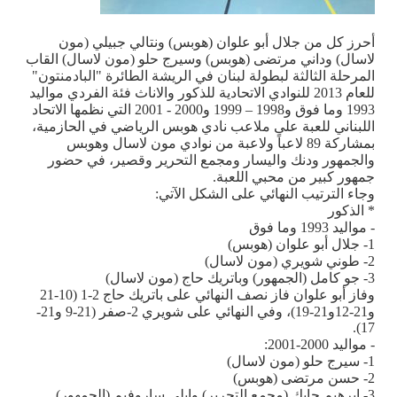
أحرز كل من جلال أبو علوان (هوبس) ونتالي جبيلي (مون
لاسال) وداني مرتضى (هوبس) وسيرج حلو (مون لاسال) القاب
المرحلة الثالثة لبطولة لبنان في الريشة الطائرة "البادمنتون"
للعام 2013 للنوادي الاتحادية للذكور والاناث فئة الفردي مواليد
1993 وما فوق و1998 – 1999 و2000 - 2001 التي نظمها الاتحاد
اللبناني للعبة على ملاعب نادي هوبس الرياضي في الحازمية،
بمشاركة 89 لاعباً ولاعبة من نوادي مون لاسال وهوبس
والجمهور ودنك واليسار ومجمع التحرير وقصير، في حضور
جمهور كبير من محبي اللعبة.
وجاء الترتيب النهائي على الشكل الآتي:
* الذكور
- مواليد 1993 وما فوق
1- جلال أبو علوان (هوبس)
2- طوني شويري (مون لاسال)
3- جو كامل (الجمهور) وباتريك حاج (مون لاسال)
وفاز أبو علوان فاز نصف النهائي على باتريك حاج 2-1 (10-21
و21-12و21-19)، وفي النهائي على شويري 2-صفر (21-9 و21-
17).
- مواليد 2000-2001:
1- سيرج حلو (مون لاسال)
2- حسن مرتضى (هوبس)
3- ابرهيم حايك (مجمع التحرير) وايلي ساروفيم (الجمهور)