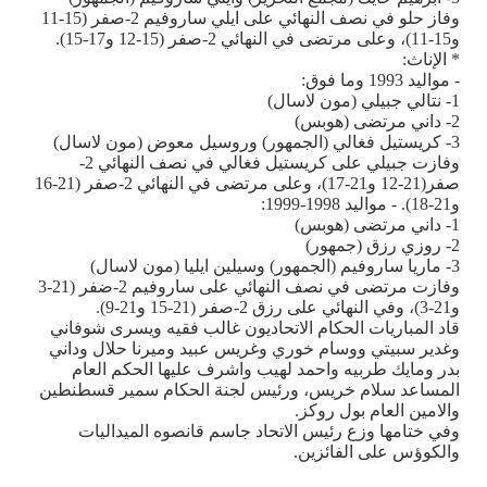
وفاز حلو في نصف النهائي على ايلي ساروفيم 2-صفر (15-11
و15-11)، وعلى مرتضى في النهائي 2-صفر (15-12 و17-15).
* الإناث:
- مواليد 1993 وما فوق:
1- نتالي جبيلي (مون لاسال)
2- داني مرتضى (هوبس)
3- كريستيل فغالي (الجمهور) وروسيل معوض (مون لاسال)
وفازت جبيلي على كريستيل فغالي في نصف النهائي 2-
صفر(21-12 و21-17)، وعلى مرتضى في النهائي 2-صفر (21-16
و21-18). - مواليد 1998-1999:
1- داني مرتضى (هوبس)
2- روزي رزق (جمهور)
3- ماريا ساروفيم (الجمهور) وسيلين ايليا (مون لاسال)
وفازت مرتضى في نصف النهائي على ساروفيم 2-ضفر (21-3
و21-3)، وفي النهائي على رزق 2-صفر (21-15 و21-9).
قاد المباريات الحكام الاتحاديون غالب فقيه ويسرى شوفاني
وغدير سبيتي ووسام خوري وغريس عبيد وميرنا حلال وداني
بدر ومايك طربيه واحمد لهيب واشرف عليها الحكم العام
المساعد سلام خريس، ورئيس لجنة الحكام سمير قسطنطين
والامين العام بول روكز.
وفي ختامها وزع رئيس الاتحاد جاسم قانصوه الميداليات
والكوؤس على الفائزين.