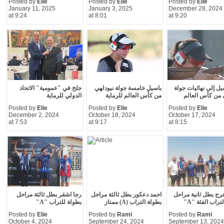
Posted by
Elie
Posted by
Elie
Posted by
Elie
January 11, 2025
January 3, 2025
December 28, 2024
at 9:24
at 8:01
at 9:20
يل إلى نهائيات جولة
باسيل خامسة جولة نيودلهي
جلخ في "عمومية" الاتحاد
 من كأس العالم
من كأس العالم للرماية
الدولي للرماية
Posted by
Elie
Posted by
Elie
Posted by
Elie
December 2, 2024
October 18, 2024
October 17, 2024
at 7:53
at 9:17
at 8:15
رج بطل ثانية مراحل
احمد دعكور بطل ثالثة مراحل
رجا اشقر بطل ثالثة مراحل
تراب الفئة "A"
بطولة التراب (A) ممتاز
بطولة للتراب "A"
Posted by
Elie
Posted by
Rami
Posted by
Rami
October 4, 2024
September 24, 2024
September 13, 2024