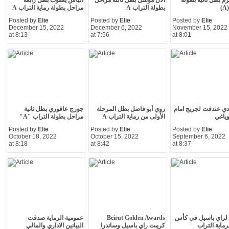
م بطل ثانية بطولة
ألان موسى بطل ثالثة مراحل
الياس يعقوب بطل رابعة
)
بطولة التراب A
مراحل بطولة رماية التراب A
Posted by
Elie
Posted by
Elie
Posted by
Elie
December 15, 2022
December 6, 2022
November 15, 2022
at 8:13
at 7:56
at 8:01
ادي عندقت لجريج امام
روي أبو فاضل بطل المرحلة
جورج عاقوري بطل ثانية
ياغي
الأولى من رماية التراب A
مراحل بطولة التراب "A"
Posted by
Elie
Posted by
Elie
Posted by
Elie
October 18, 2022
October 15, 2022
September 6, 2022
at 8:18
at 8:42
at 8:37
 لراي باسيل في كأس
Beirut Golden Awards
عمومية الرماية صدقت
رماية التراب
كرمت راي باسيل وساندرا
البيانين الاداري والمالي