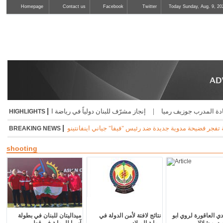
Homepage
Contact us
Facebook
Twitter
Today Sunday, Aug. 9, 20
|
رميا
|
إنجاز مشرّف للبنان دولياً في رياضة الجوجيتسو
|
نسب حسن أفضل حكم في
HIGHLIGHTS
|
ديدة ضد رئيس "فيفا" جياني اينفانتينو وتقول ان إمرأة كانت على علاقة به خلال عمله ام
BREAKING NEWS
shooting
دي العاقورة لروي ابو
نتائج لافتة لأمن الدولة في
ميداليتان للبنان في بطولة