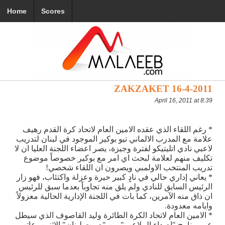
Home
Scores
ZAKZAKET 16-4-2011
April 16, 2011 at 8:39
* رغم اللقاء الذي عقده الامين العام لاتحاد كرة القدم رهيف
علامة مع المدرب الالماني تيو بوكير الموجود في لبنان لتدريب
لاعبي نادي اتليتيكو لفترة وجيزة، يصر اعضاء اللجنة العليا ان لا
تكليف منهم لعلامة لبحث اي امر مع بوكير خصوصاً موضوع
تدريب المنتخب الاولمبي ويصرون ان اللقاء شخصي!
* يعاني إداري حالي في نادٍ كبير حيرة وعزلة واكتئاب، فهو زار
الرئيس السابق للنادي ولم يلق منه تجاوباً بعدما سبق للرئيس
ان ذاق منه الآمرين، كما بات في اللجنة الإدارية الحالية معزولاً
وايامه معدودة.
* الامين العام لاتحاد الكرة الطائرة وليد القاصوف الذي سيطل
عبر برنامج "اصداء الملاعب" من "صوت لبنان" الاثنين، عاتب