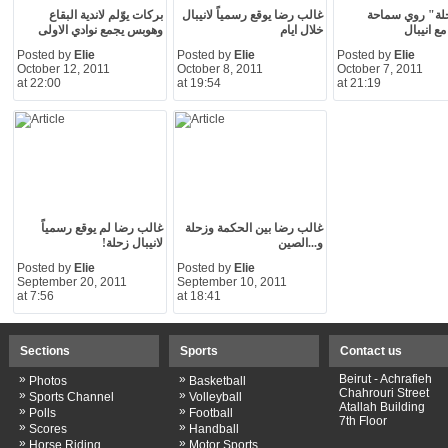
لة" روي سماحة
غالب رضا يوقع رسمياً لانيبال
بركات يوّلم لاندية البقاع
ع انيبال
خلال ايام
وهوبس يجمع نوادي الاولى
Posted by
Elie
Posted by
Elie
Posted by
Elie
October 12, 2011
October 8, 2011
October 7, 2011
at 22:00
at 19:54
at 21:19
غالب رضا بين الحكمة وزحلة
غالب رضا لم يوقع رسمياً
و...الصين
لانيبال زحلة!
Posted by
Elie
Posted by
Elie
September 20, 2011
September 10, 2011
at 7:56
at 18:41
Sections
Sports
Contact us
»
»
Beirut - Achrafieh
Photos
Basketball
Chahrouri Street
»
»
Sports Channel
Volleyball
Atallah Building
»
»
Polls
Football
7th Floor
»
»
Scores
Handball
»
»
Horse Riding
Motor Sports