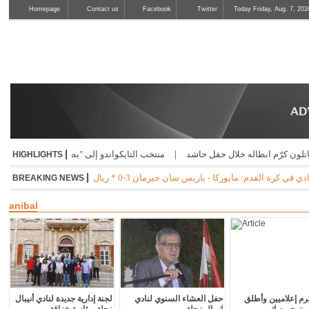
Homepage
Contact us
Facebook
Twitter
Today Friday, Aug. 7, 202
|
ابطاله خلال حفل حاشد
|
منتخب التايكواندو إلى "بطولة الحسن" الاردنية
|
صدور إف
HIGHLIGHTS
|
ابولي - اوساسونا 2-1 * جوفنتوس - تشيلسي 1-0 * مانشستر سيتي - نجوم الدوري الكوري 3-1 * ميلان - انتر 1-1
BREAKING NEWS
anibal
كرم إعلاميين وأطلق
حفل العشاء السنوي لنادي
لجنة إدارية جديدة لنادي أنيبال