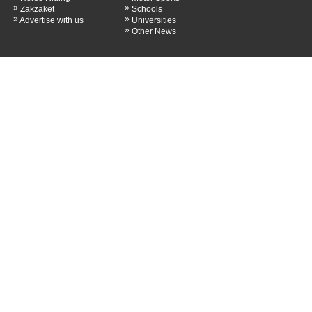
»
»
Zakzaket
Schools
»
»
Advertise with us
Universities
»
Other News