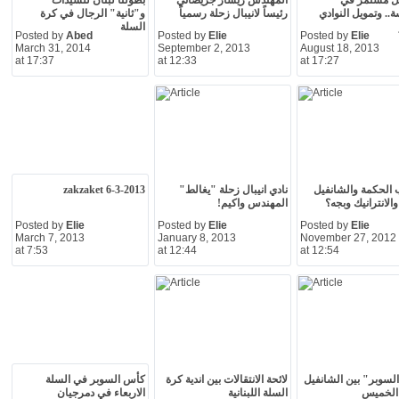
يل مستمر في
المهندس ريشار جريصاتي
بطولتا لبنان للسيدات
ة.. وتمويل النوادي
رئيساً لانيبال زحلة رسمياً
و"ثانية" الرجال في كرة
السلة
Posted by
Abed
Posted by
Elie
Posted by
Elie
March 31, 2014
September 2, 2013
August 18, 2013
at 17:37
at 12:33
at 17:27
الحكمة والشانفيل
نادي انيبال زحلة "يغالط"
zakzaket 6-3-2013
والانترانيك وبجه؟
المهندس واكيم!
Posted by
Elie
Posted by
Elie
Posted by
Elie
March 7, 2013
January 8, 2013
November 27, 2012
at 7:53
at 12:44
at 12:54
سوبر" بين الشانفيل
لائحة الانتقالات بين اندية كرة
كأس السوبر في السلة
 الخميس
السلة اللبنانية
الاربعاء في دمرجيان