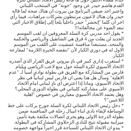
القدم هاشم حيدر عن وجود "خونة" في المنتخب اللبناني
واعتبر احد ضيفي البرنامج من بيروت ان هناك صحة لما قاله
حيدر وان هناك لاعبون مرتبطون بشركات مراهنات، فيما رأي
اخر ان كلما "إنحشر" حيدر داخلياً يلجأ إلى إطلاق الاخبار التي
تبعد الضوء عن مخالفاته!!!
* يقول احد مدربي كرة السلة المعروفين ان لقب الموسم
الجديد لن يفلت من 4 فرق هي الشانفيل والرياضي والحكمة
والمتحد، مستبعداً منافسة عمشيت على اللقب من الموسم
الاول له في دوري الكبار لأن "تنقصه الخبرة اللازمة" لمقارعة
الكبار.
* استغرب إداري كبير في نادٍ بيروتي عريق القرار الذي أصدره
الاتحاد الآسيوي لكرة السلة حول منع لاعب الرياضي ويليام
فارس من المشاركة مع الفريق في بطولة نوادي آسيا لـ "عدم
الاهلية" وسأل هل هذا يعني ان فارس ليس لبنانياً في نظر
الاتحاد الآسيوي، وماذا إذا اعترض اي نادٍ لبناني امام الاتحاد
الآسيوي على مشاركته كلبناني في بطولة الدوري المحلي؟
وهل يعتمد الاتحاد الآسيوي معيارين في خصوص "اهلية
اللاعبين"؟
* دخل رئيس الاتحاد اللبناني لكرة السلة جورج بركات على خط
الوساطة لإبقاء نادي ابناء انيبال زحلة في المنافسة ضمن
بطولة الدرجة الاولى وهو يجري اتصالات مكثفة بغية تأمين
ميزانية مقبولة تتيح للنادي الزحلاوي المشاركة في البطولة.
* يبدو ان الاتحاد اللبناني للسباحة قرر اخيراً مواجهة خصومه