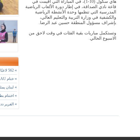
هاي سكول (10-1)، في المباراة التي أقيمت في
قاعة نادي الصداقة، في إطار دورة الألعاب الرياضية
المدرسية التي تنظمها وحدة الأنشطة الرياضية
والكشفية في وزارة التربية والتعليم العالي،
بإشراف مسؤول المنطقة حسين عبد الرضا.
وتستكمل مباريات بقية الفئات في وقت لاحق من
الاسبوع الحالي.
»
562 لاعبًا ولاعبة في بطولة لبنان المدرسية للجودو
»
ختام Junior NBA League LAU بمشاركة 600 لاعب ولاعبة
»
لبنان يمثل
»
اختتام بط
»
الفرير ددة 