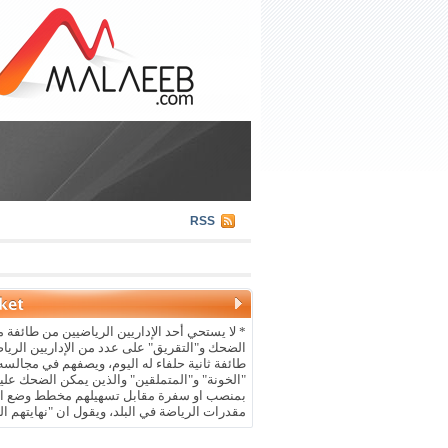
RSS
* لا يستحي أحد الإداريين الرياضيين من طائفة م
الضحك و"التقريق" على عدد من الإداريين الريا
طائفة ثانية حلفاء له اليوم، ويصفهم في مجالسه 
"الخونة" و"المتملقين" والذين يمكن الضحك علي
بمنصب او سفرة مقابل تسهيلهم مخطط وضع ال
مقدرات الرياضة في البلد، ويقول ان "نهايتهم ال