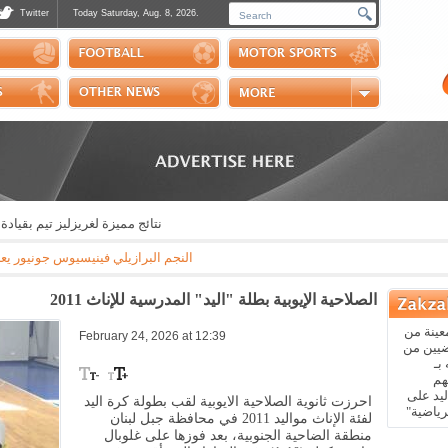
Twitter
Today Saturday, Aug. 8, 2026.
Photos
Sports Channel
Polls
Scores
Handball
Horse Riding
نتائج مميزة لغريزليز تيم بقيادة ال
النجم البرازيلي فينيسيوس جونيور يعلن عبر 
الصلاحية الإيوبية بطلة "اليد" المدرسية للإناث 2011
عينة من
February 24, 2026 at 12:39
ضيين من
بـ
هم
يد على
احرزت ثانوية الصلاحية الايوبية لقب بطولة كرة اليد
رياضية"
لفئة الإناث مواليد 2011 في محافظة جبل لبنان
منطقة الضاحية الجنوبية، بعد فوزها على غلوبال