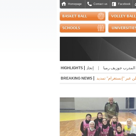
Homepage
Contact us
Facebook
|
مدرب جوزيف رميا
|
إنجاز مشرّف للبنان دولياً في رياضة الجوجيتسو
|
نسب حسن أ
HIGHLIGHTS
|
"إنستغرام" تمديد عقده مع ريال مدريد الاسباني لست سنوات مقبلة براتب سنوي بقيمة 24 مليون
BREAKING NEWS