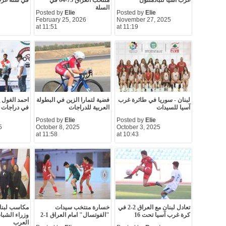
غرب أسيا للبادمنتون
منتخب العراق 75-64 في
في سلة غرب 
السلة
Posted by
Elie
Posted by
Elie
February 25, 2026
November 27, 2025
at 11:51
at 11:19
لبنان - سوريا في طائرة غرب
فضية لتمارا الزين في البطولة
احمد الغول ي
آسيا للسيدات
العربية للدراجات
في دراجات 
Posted by
Elie
Posted by
Elie
5
October 8, 2025
October 3, 2025
at 11:58
at 10:43
تعادل لبنان مع العراق 2-2 في
خسارة منتخب سيدات
مكاسب لبنان
كرة غرب آسيا تحت 16
"الفوتسال" امام العراق 1-2
وزراء الشبا
العرب