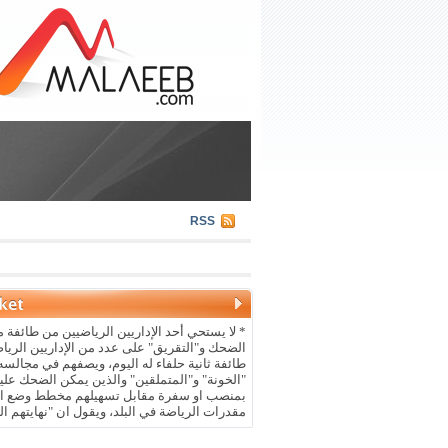
RSS
* لا يستحي أحد الإداريين الرياضيين من طائفة م
الضحك و"التقريق" على عدد من الإداريين الريا
طائفة ثانية حلفاء له اليوم، ويصفهم في مجالسه 
"الخونة" و"المتملقين" والذين يمكن الضحك علي
بمنصب او سفرة مقابل تسهيلهم مخطط وضع ال
مقدرات الرياضة في البلد، ويقول ان "نهايتهم ال