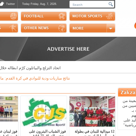
Twitter
Today Friday, Aug. 7, 2026.
Photos
Sports Channel
Polls
Scores
Handball
Horse Riding
اتحاد التزلج والبياتلون كرّم ابطاله خلال حفل حاشد
|
نتائج مباريات ودية للنوادي في كرة القدم: مايوركا - باريس سان جيرمان 3-0 * ريال بيتيس - ارسنال 3-1 * نابولي - اوساسونا 2-1 * جوفنتوس - تشيلسي 1-0 * مانشستر سيتي - نجوم الدور
عينة من
ضيين من
بـ
هم
يد على
رياضية"
12 ميدالية للبنان في بطولة
فوز الشباب البترون على