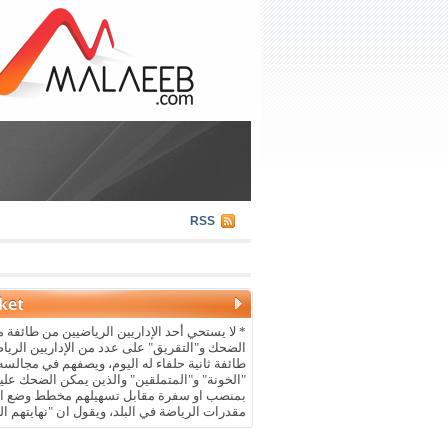
RSS
* لا يستحي أحد الإداريين الرياضيين من طائفة م
الضحك و"التقريق" على عدد من الإداريين الريا
طائفة ثانية حلفاء له اليوم، ويصفهم في مجالسه 
"الخونة" و"المتملقين" والذين يمكن الضحك علي
بمنصب او سفرة مقابل تسهيلهم مخطط وضع ال
مقدرات الرياضة في البلد، ويقول ان "نهايتهم ال