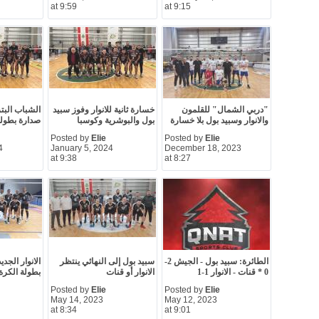
at 9:59
at 9:15
"دربي الشمال" للقلمون
خسارة ثانية للانوار وفوز سبيد
الشباب البت
والانوار وسبيد بول بلا خسارة
بول والبوشرية وكوسبا
صدارة بطولة 
Posted by
Elie
Posted by
Elie
4
January 5, 2024
December 18, 2023
at 9:38
at 8:27
الطائرة: سبيد بول - الجيش 2-
سبيد بول إلى النهائي ينتظر
الانوار الجدي
0 * قنات - الانوار 1-1
الانوار أو قنات
بطولة الكرة
Posted by
Elie
Posted by
Elie
May 14, 2023
May 12, 2023
at 8:34
at 9:01