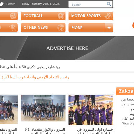
Twitter
Today Thursday, Aug. 6, 2026.
Photos
Sports Channel
Polls
Scores
Handball
Horse Riding
ريتشاردز يحيي ذكرى 50 عاماً على تنظيم رالي الكويت
رئيس الاتحاد الأردني واتحاد غرب آسيا لكرة القدم قيادة الامير علي بن الحسين يتهم "فيفا
عينة من
ضيين من
بـ
هم
يد على
رياضية"
خسارة اولى للبترون في
البترون والانوار يتقدمان 1-0