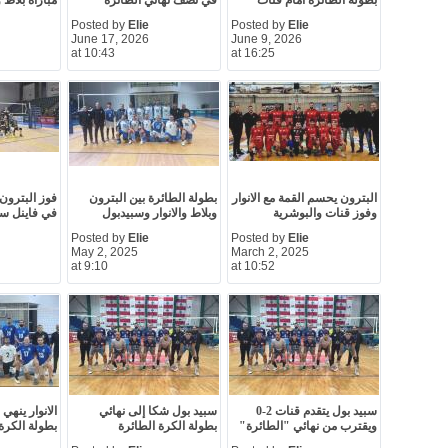
بطولة الطائرة امام قنات
في نصف نهائي الطائرة
مباراة بلاط و
Posted by
Elie
Posted by
Elie
June 17, 2026
June 9, 2026
at 10:43
at 16:25
البترون يحسم القمة مع الانوار
بطولة الطائرة بين البترون
فوز البترون 
وفوز قنات والبوشرية
وبلاط والانوار وسبيدبول
في فاينل س
Posted by
Elie
Posted by
Elie
May 2, 2025
March 2, 2025
at 9:10
at 10:52
سبيد بول يتقدم قنات 2-0
سبيد بول شكا إلى نهائي
الانوار ينهي
ويقترب من نهائي "الطائرة"
بطولة الكرة الطائرة
بطولة الكرة