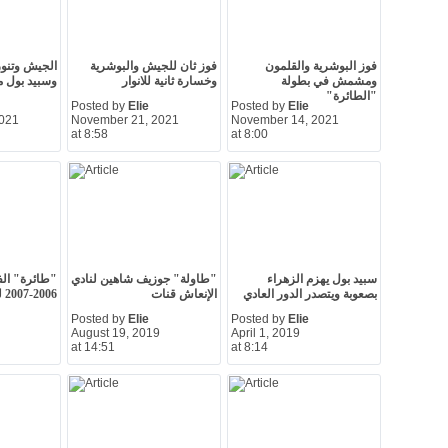
فوز البوشرية والقلمون
فوز ثان للجيش والبوشرية
الجيش وتنور
ومشمش في بطولة
وخسارة ثانية للانوار
وسبيد بول 
"الطائرة"
Posted by
Elie
Posted by
Elie
021
November 21, 2021
November 14, 2021
at 8:58
at 8:00
سبيد بول يهزم الزهراء
"طاولة" جوزيف شاهين لنادي
"طائرة" الف
بصعوبة ويتصدر الدور العادي
الإنعاش قنات
2006-2007 لقنات والقلمون
Posted by
Elie
Posted by
Elie
August 19, 2019
April 1, 2019
at 14:51
at 8:14