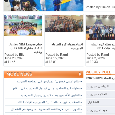
Posted by
Elie
on Jun
ددة بطلة كرة السلة
اختتام بطولة كرة الطاولة
ختام Junior NBA League
للإناث 2011
المدرسية
LAU بمشاركة 600 لاعب
ولاعبة
Posted by
Elie
Posted by
Rami
Posted by
Rami
June 23, 2026
June 15, 2026
June 2, 2026
at 11:45
at 13:01
at 19:33
WEEKLY POLL
2024-2023؟
»
نتائج "ميني فوتبول" المدارس في الضاحية الجنوبية
الرياضي - بيروت
»
بطولة كرة السلة والميني فوتبول المدرسية في البقاع
الحكمة - بيروت
»
القلبين الأقدسين بطلة كسروان جبيل المدرسية
»
الشانفيل
الصلاحية الإيوبية بطلة "اليد" المدرسية للإناث 2011
»
الدور الثاني لكرة القدم المصغرة المدرسية في الشمال
هومنتمن بيروت