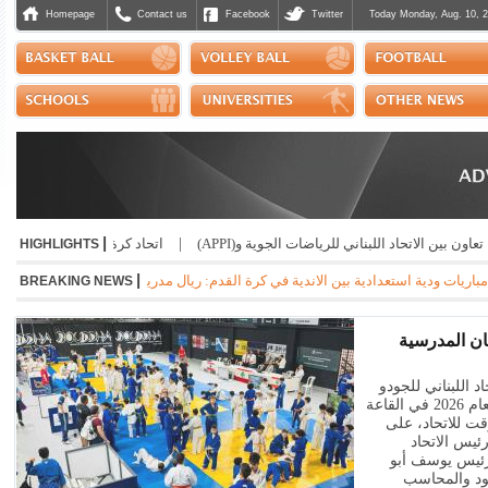
Homepage
Contact us
Facebook
Twitter
Today Monday, Aug. 10, 2
|
ين الاتحاد اللبناني للرياضات الجوية و(APPI)
|
اتحاد كرة السلة يهنّئ المدرب جيلبي
HIGHLIGHTS
|
ية بين الاندية في كرة القدم: ريال مدريد - فرنسفاروش المجري 2-1 * اودينيزي - برشلونة 1-0 * تشيلسي - ميلان 3-0 * انتر ميلان - جوفنتوس 2-1 * مانشسر يونايتد - باريس سان جيرمان 1-1
BREAKING NEWS
بنان المدرسية
اد اللبناني للجودو
وفروعه، بطولة لبنان للمدارس للعام 2026 في القاعة
ؤقت للاتحاد، على
يس الاتحاد
رئيس يوسف أبو
بود والمحاسب