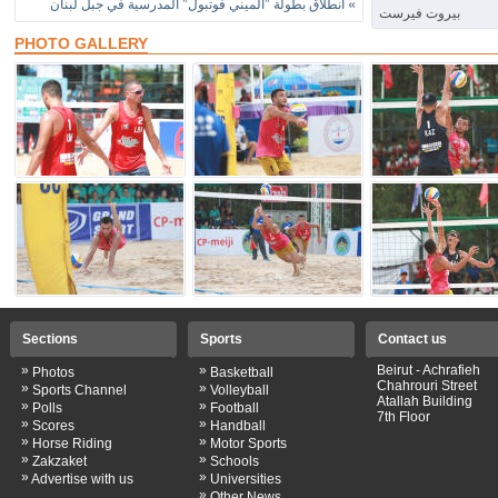
»
انطلاق بطولة "الميني فوتبول" المدرسية في جبل لبنان
بيروت فيرست
PHOTO GALLERY
Sections
Sports
Contact us
»
»
Beirut - Achrafieh
Photos
Basketball
Chahrouri Street
»
»
Sports Channel
Volleyball
Atallah Building
»
»
Polls
Football
7th Floor
»
»
Scores
Handball
»
»
Horse Riding
Motor Sports
»
»
Zakzaket
Schools
»
»
Advertise with us
Universities
»
Other News