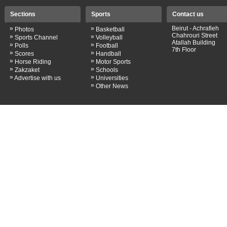
Sections
Sports
Contact us
»
»
Beirut - Achrafieh
Photos
Basketball
Chahrouri Street
»
»
Sports Channel
Volleyball
Atallah Building
»
»
Polls
Football
7th Floor
»
»
Scores
Handball
»
»
Horse Riding
Motor Sports
»
»
Zakzaket
Schools
»
»
Advertise with us
Universities
»
Other News