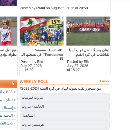
Posted by
Rami
on August 5, 2026 at 20:58
لبنان وصيفًا لبطل غرب آسيا
"Summer Football
للناشئات في كرة القدم
Tournament" في نسختها الـ
بطولة نوادي
15
Posted by
Elie
Posted by
Elie
July 27, 2026
July 27, 2026
at 15:29
at 15:27
WEEKLY POLL
من سيحرز لقب بطولة لبنان في كرة السلة 2024-2023؟
»
BFA يمثّل لبنان في بطولة نوادي غرب آسيا للسيدات
بيروت فيرست
»
لبنان - س
الحكمة - بيروت
»
إشتعال ال
»
الشانفيل
النجمة بطل ل
»
نادي الصخ
هومنتمن بيروت