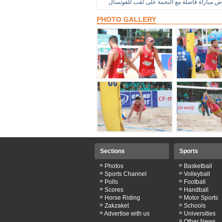
PHOTO GALLERY
Sections
Sports
»
»
Photos
Basketball
»
»
Sports Channel
Volleyball
»
»
Polls
Football
»
»
Scores
Handball
»
»
Horse Riding
Motor Sports
»
»
Zakzaket
Schools
»
»
Advertise with us
Universities
»
Other News