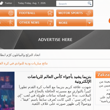
Twitter
Today Friday, Aug. 7, 2026.
Photos
Sports Channel
Polls
Scores
Handball
Horse Riding
اتحاد التزلج والبياتلون كرّم ابطاله خل
نتائج مباريات ودية للنوادي في كرة القدم: مايوركا - باريس سان جيرمان 3-0 * ريال بيتيس - ارسنال 3-1 * نابولي - اوساسونا 2-1 * جو
بنزيما يشيد بأجواء كأس العالم للرياضات
الإلكترونية
عينة من
ضيين من
شهدت علاقة كريم بنزيما مع ألعاب كرة القدم تطوراً
بـ
كبيراً بالتوازي مع مسيرته الحافلة بالنجاح في
هم
الملاعب، بدءاً من قضائه ساعات طويلة في لعب "إي
يد على
أيه إف سي"، التي كانت تُعرف سابقاً باسم "فيفا"،
رياضية"
ووصولاً إلى ظهور صورته على غلاف اللعبة.