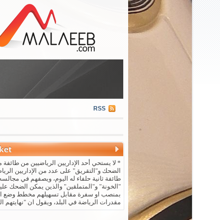
RSS
* لا يستحي أحد الإداريين الرياضيين من طائفة م
الضحك و"التقريق" على عدد من الإداريين الريا
طائفة ثانية حلفاء له اليوم، ويصفهم في مجالسه 
"الخونة" و"المتملقين" والذين يمكن الضحك علي
بمنصب او سفرة مقابل تسهيلهم مخطط وضع ال
مقدرات الرياضة في البلد، ويقول ان "نهايتهم ال