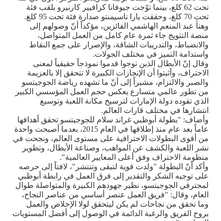
تحت 62 كلغ، بينما توّجت جيوفانا كزافيير كارنيرو بلقب فئة
تحت 70 كلغ، وحققت يارا ناسيمنتو صدارة فئة تحت 95 كلغ
.
وهنأ عبد المنعم الهاشمي الفائزين، مؤكداً أنّ وصولهم إلى
منصة التتويج جاء ثمرة عام كامل من العمل المتواصل،
والانضباط، والتدريبات الشاقة، والإصرار على جمع النقاط
واستدامة التميز في مختلف الجولات
.
وقال إنّ الأبطال الذين توجوا قدموا نموذجاً حقيقياً لمعنى
الاحتراف، وأثبتوا أن الإنجازات الكبيرة لا تتحقق إلا بالعزيمة
والصبر والالتزام، مشيراً إلى أنّ ما تشهده رياضة الجوجيتسو
من تطور عالمي متسارع يعكس حجم العمل المؤسسي الكبير
الذي تقوده دولة الإمارات لترسيخ مكانة اللعبة وتوسيع
انتشارها في مختلف قارات العالم
.
وأضاف: "بطولة أبوظبي غراند سلام للجوجيتسو تحقق أهدافها
عاماً بعد عام منذ إطلاقها في العام 2015، بعدما أصبحت واحدة
من أقوى البطولات الاحترافية على مستوى العالم، ونجحت في
نشر اللعبة والكشف عن المواهب، وصناعة الأبطال، وتطوير
منظومة الاحتراف وفق أعلى المعايير العالمية".
وأكد أنّ البطولة "ولدت قوية لتبقى وتنتشر"، لافتاً إلى حرصه
على توجيه الشكر والتقدير إلى فرق العمل في رابطة أبوظبي
لمحترفي الجوجيتسو، نظير جهودهم الكبيرة والمتواصلة طوال
العام، وقال: "فريق العمل عنصر أساسي من عناصر النجاح،
وما تحقق من نجاحات لم يكن ليتحقق لولا الإخلاص والعمل
بروح الفريق والرغبة الدائمة في الوصول إلى أفضل المستويات