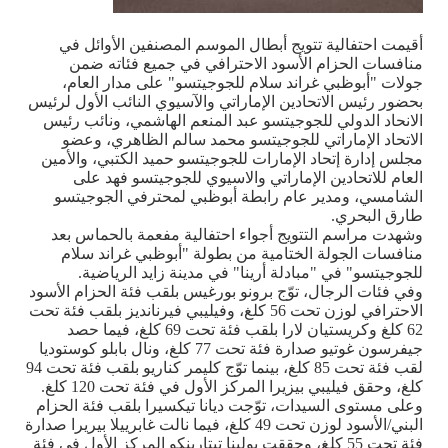
أقيمت احتفالية تتويج أبطال الموسم المصنفين الأوائل في
منافسات الحزام الأسود الاحترافي في جميع فئاته ضمن
جولات "أبوظبي غراند سلام للجوجيتسو" على مدار العام،
بحضور رئيس الاتحادين الإماراتي والآسيوي النائب الأول لرئيس
الانحاد الدولي للجوجيتسو عبد المنعم الهاشمي، ونائب رئيس
الاتحاد الإماراتي للجوجيتسو محمد سالم الظاهري، وعضو
مجلس إدارة إتحاد الإمارات للجوجيتسو حميد الكتبي، والأمين
العام للاتحادين الإماراتي والاسيوي للجوجيتسو فهد على
الشامسي، ومدير عام رابطة أبوظبي لمحترفي الجوجيتسو
طارق البحري
.
وشهدت مراسم التتويج أجواء احتفالية مفعمة بالحماس بعد
منافسات الجولة الختامية من بطولة "أبوظبي غراند سلام
للجوجيتسو" في "مبادلة أرينا" في مدينة زايد الرياضية
.
وفي فئات الرجال، توّج برونو بورغيس بلقب فئة الحزام الأسود
الاحترافي لوزن تحت 56 كلغ، وفيليبي فيرنانديز بلقب فئة تحت
62 كلغ وكريستيان لارا بلقب فئة تحت 69 كلغ، فيما حصد
جيفرسون غوتيو صدارة فئة تحت 77 كلغ، ونال بابلو كوستوديا
لقب فئة تحت 85 كلغ، بينما توّج كليمر كناريو بلقب فئة تحت 94
كلغ، وحقق فيليبي بيزيرا المركز الأول في فئة تحت 120 كلغ
.
وعلى مستوى السيدات، توّجت ديانا تيكسيرا بلقب فئة الحزام
البني/الأسود لوزن تحت 49 كلغ، فيما نالت غابرييلا بيريرا صدارة
فئة تحت 55 كلغ، وحققت بولينا تيتارينكو المركز الأول في فئة