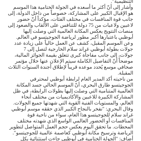
التنظيمية".
وأشار إلى أنّ أكثر ما أسعده في الجولة الختامية هذا الموسم
هو الإقبال الكبير على المشاركة، خصوصاً من داخل الدولة، إلى
جانب قوة المنافسات في مختلف الفئات، مؤكداً أنّ حضور
لاعبين ولاعبات من 75 دولة للتنافس على الألقاب والصعود إلى
منصات التتويج يعكس المكانة العالمية التي وصلت إليها
أبوظبي باعتبارها أكبر مطور لرياضة الجوجيتسو في العالم
.
وعن الموسم المقبل، كشف عن العمل حالياً على زيادة عدد
جولات بطولة أبوظبي غراند سلام الخارجية لتصل إلى 7
جولات، إلى جانب مفاجأة كبرى تتعلق بقيمة الجوائز المالية،
موضحاً أنّ التفاصيل الكاملة سيتم الإعلان عنها خلال مؤتمر
صحافي موسع يُحدد موعده قريباً لإطلاق أجندة السنوات الثلاث
المقبلة
.
من ناحيته أكد المدير العام لرابطة أبوظبي لمحترفي
الجوجيتسو طارق البحري، أنّ الموسم الحالي جسد المكانة
العالمية المتنامية التي وصلت إليها بطولات الرابطة، في ظل
المشاركة الكبيرة للاعبين والأكاديميات من مختلف أنحاء
العالم، والمستويات الفنية القوية التي شهدتها جميع الجولات
.
وقال البحري: "نفخر بالنجاح الكبير الذي حققه موسم أبوظبي
غراند سلام للجوجيتسو هذا العام، سواء من ناحية قوة
المنافسات أو الحضور العالمي الواسع الذي شهدته مختلف
المحطات. ما تحقق اليوم يعكس حجم العمل المتواصل لتطوير
الرياضة وترسيخ مكانة أبوظبي كعاصمة عالمية للجوجيتسو".
أضاف: "الجولة الختامية في أبوظبي جاءت استثنائية بكل