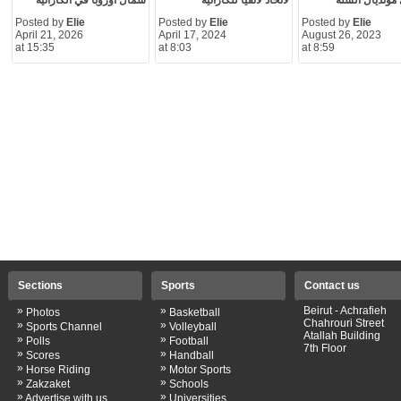
لاتحاد لاتفيا للكاراتيه
شمال أوروبا في الكاراتيه
Posted by
Elie
Posted by
Elie
Posted by
Elie
April 21, 2026
April 17, 2024
August 26, 2023
at 15:35
at 8:03
at 8:59
Sections
Sports
Contact us
»
»
Beirut - Achrafieh
Photos
Basketball
Chahrouri Street
»
»
Sports Channel
Volleyball
Atallah Building
»
»
Polls
Football
7th Floor
»
»
Scores
Handball
»
»
Horse Riding
Motor Sports
»
»
Zakzaket
Schools
»
»
Advertise with us
Universities