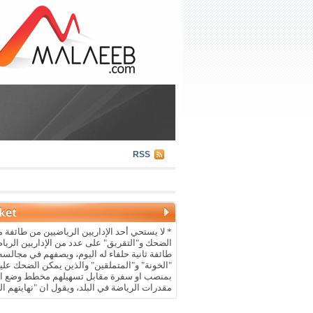
RSS
* لا يستحي أحد الإداريين الرياضيين من طائفة م
الضحك و"التقريق" على عدد من الإداريين الريا
طائفة ثانية حلفاء له اليوم، ويصفهم في مجالسه 
"الخونة" و"المتملقين" والذين يمكن الضحك علي
بمنصب او سفرة مقابل تسهيلهم مخطط وضع ال
مقدرات الرياضة في البلد، ويقول ان "نهايتهم ال