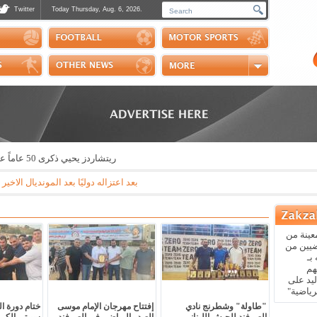
Twitter
Today Thursday, Aug. 6, 2026.
Photos
Sports Channel
Polls
Scores
Handball
Horse Riding
ريتشاردز يحيي ذكرى 50 عاماً على تنظيم رالي الكويت
بعد اعتزاله دوليًا بعد المونديال الاخير ال
عينة من
ضيين من
بـ
هم
يد على
رياضية"
"طاولة" وشطرنج نادي
إفتتاح مهرجان الإمام موسى
ختام دورة 