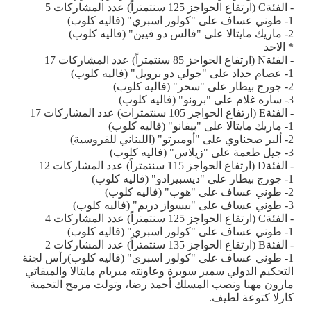
-
الفئة
C
(ارتفاع الحواجز 125 سنتمتراً) عدد المشاركات 5
1
-
طوني عساف على "كولور اسبري" (فاليه كلوب)
2
-
ماريك مايتالا على "فالس دو فيين" (فاليه كلوب)
*
الاحد
-
الفئة
N
(ارتفاع الحواجز 85 سنتمتراً) عدد المشاركات 17
1
-
عصام حداد على "جولي دو برويل" (فاليه كلوب)
2
-
جورج بيطار على "سحر" (فاليه كلوب)
3
-
ساره غلام على "برونو" (فاليه كلوب)
-
الفئة
E
(ارتفاع الحواجز 105 سنتمترات) عدد المشاركات 17
1
-
ماريك مايتالا على "بيفانو" (فاليه كلوب)
2
-
ألبر صحناوي على "أومبرتو" (اللبناني للفروسية)
3
-
جيل طعمة على "زيلاس" (فاليه كلوب)
-
الفئة
D
(ارتفاع الحواجز 115 سنتمتراً) عدد المشاركات 12
1
-
جورج بيطار على "ديسبيرادو" (فاليه كلوب)
2
-
طوني عساف على "هوب" (فاليه كلوب)
3
-
طوني عساف على "بيسواز دريم" (فاليه كلوب)
-
الفئة
C
(ارتفاع الحواجز 125 سنتمتراً) عدد المشاركات 4
1
-
طوني عساف على "كولور اسبري" (فاليه كلوب)
-
الفئة
B
(ارتفاع الحواجز 135 سنتمتراً) عدد المشاركات 2
1
-
طوني عساف على "كولور اسبري" (فاليه كلوب)رأس لجنة
التحكيم الدولي سمير سوبرة وعاونته ميريام مايتالا والميقاتي
مارون مهنا ونصب المسلك أحمد رضا، وتولت مرمح التحمية
كارلا كتوعة لطيف
.