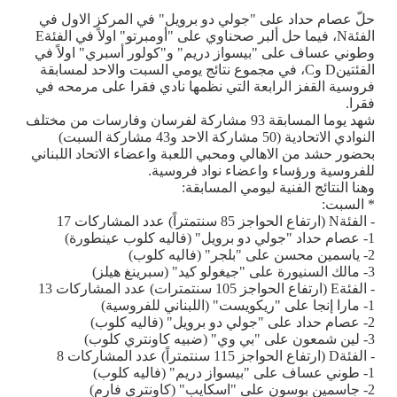
حلّ عصام حداد على "جولي دو برويل" في المركز الاول في
الفئة
N
، فيما حل ألبر صحناوي على "أومبرتو" اولاً في الفئة
E
وطوني عساف على "بيسواز دريم
"
و"كولور أسبري" اولاً في
الفئتين
D
و
C
، في مجموع نتائج يومي السبت والاحد لمسابقة
فروسية القفز الرابعة التي نظمها نادي فقرا على مرمحه في
فقرا
.
شهد يوما المسابقة 93 مشاركة لفرسان وفارسات من مختلف
النوادي الاتحادية (
50
مشاركة الاحد و43 مشاركة السبت)
بحضور حشد من الاهالي ومحبي اللعبة واعضاء الاتحاد اللبناني
للفروسية ورؤساء واعضاء نواد فروسية
.
وهنا النتائج الفنية ليومي المسابقة
:
*
السبت
:
-
الفئة
N
(ارتفاع الحواجز 85 سنتمتراً) عدد المشاركات 17
1
-
عصام حداد "جولي دو برويل" (فاليه كلوب عينطورة)
2
-
ياسمين محسن على "بلجر" (فاليه كلوب)
3
-
مالك السنيورة على "جيغولو كيد" (سبرينغ هيلز)
-
الفئة
E
(ارتفاع الحواجز 105 سنتمترات) عدد المشاركات 13
1
-
مارا إنجا على "ريكويست" (اللبناني للفروسية)
2
-
عصام حداد على "جولي دو برويل" (فاليه كلوب)
3
-
لين شمعون على "بي وي" (ضبيه كاونتري كلوب)
-
الفئة
D
(ارتفاع الحواجز 115 سنتمتراً) عدد المشاركات 8
1
-
طوني عساف على "بيسواز دريم" (فاليه كلوب)
2
-
جاسمين بوسون على "اسكايب" (كاونتري فارم)