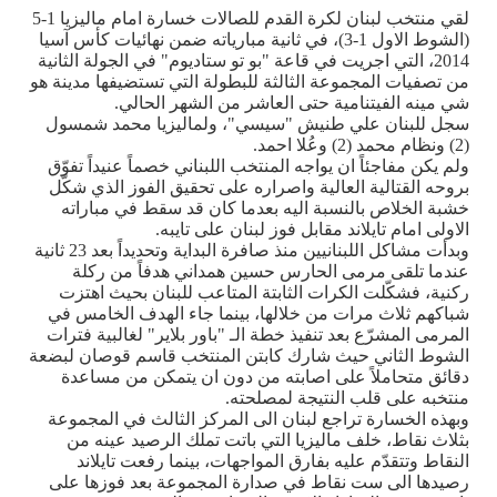
لقي منتخب لبنان لكرة القدم للصالات خسارة امام ماليزيا 1-5
(الشوط الاول 1-3)، في ثانية مبارياته ضمن نهائيات كأس آسيا
2014، التي اجريت في قاعة "بو تو ستاديوم" في الجولة الثانية
من تصفيات المجموعة الثالثة للبطولة التي تستضيفها مدينة هو
شي مينه الفيتنامية حتى العاشر من الشهر الحالي.
سجل للبنان علي طنيش "سيسي"، ولماليزيا محمد شمسول
(2) ونظام محمد (2) وعُلا احمد.
ولم يكن مفاجئاً ان يواجه المنتخب اللبناني خصماً عنيداً تفوّق
بروحه القتالية العالية واصراره على تحقيق الفوز الذي شكّل
خشبة الخلاص بالنسبة اليه بعدما كان قد سقط في مباراته
الاولى امام تايلاند مقابل فوز لبنان على تايبه.
وبدأت مشاكل اللبنانيين منذ صافرة البداية وتحديداً بعد 23 ثانية
عندما تلقى مرمى الحارس حسين همداني هدفاً من ركلة
ركنية، فشكّلت الكرات الثابتة المتاعب للبنان بحيث اهتزت
شباكهم ثلاث مرات من خلالها، بينما جاء الهدف الخامس في
المرمى المشرّع بعد تنفيذ خطة الـ "باور بلاير" لغالبية فترات
الشوط الثاني حيث شارك كابتن المنتخب قاسم قوصان لبضعة
دقائق متحاملاً على اصابته من دون ان يتمكن من مساعدة
منتخبه على قلب النتيجة لمصلحته.
وبهذه الخسارة تراجع لبنان الى المركز الثالث في المجموعة
بثلاث نقاط، خلف ماليزيا التي باتت تملك الرصيد عينه من
النقاط وتتقدّم عليه بفارق المواجهات، بينما رفعت تايلاند
رصيدها الى ست نقاط في صدارة المجموعة بعد فوزها على