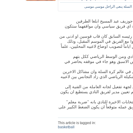
 السلة ينعى الراحل موسى موسى
 جوزيف عبد المسيح ابلغا الطرفين
حة اي فريق سياسي وان مواقفهما ستكون
ن رئيسه السابق كان قاب قوسين او ادنى من
بوا مع الفريق في الموسم المقبل، وذلك
ياماً لتصويب اوضاع لاعبيه المحليين، علماً
ادي ومن الوسط الرياضي ككل بتهم
يس الاسبق وهو جاء في موقفه يحاضر في
ضل في عالم كرة السلة وان مشاكل الاخرين
لة الرياضي الذي زاد التجانس بين لاعبيه
لجهة تفعيل لجانه العاملة من الفنية إلى
م تعيين مدير لفريق النادي يستطيع ان يكون
ابات الاخيرة للنادي بانه "ضربة معلم"
ق عمله متوقعاً ان يكون الضغط الكبير على
This article is tagged in:
basketball