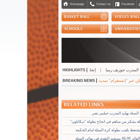
Homepage
Contact us
Facebook
|
رب جوزيف رميا
|
إنجاز مشرّف للبنان دولياً في رياضة الجوجيتسو
|
نسب حسن أفض
HIGHLIGHTS
|
نستغرام" تمديد عقده مع ريال مدريد الاسباني لست سنوات مقبلة براتب سنوي بقيمة 24 مليون ي
BREAKING NEWS
السلة يهنّئ المدرب جيلبير نصر
لة يشكر من ساهم في انجاح بطولة "ديكاتلون"
حتفظ بلقب بطولة كرة السلة امام الحكمة
تقدم في نهائي السلة