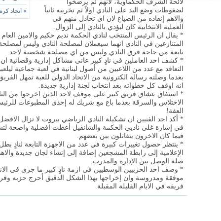
لائحة الشرف الحكماوية، لانهم لم يرضخوا
لضغوطات وضع اليد على النادي اولاً ثم تخريبه ثانياً
»
اتحاد كرة
والاهم إنقاذه من الضياع لان اي تخاذل منهم في
العملية الانتخابية كان ليؤدي بالنادي إلى الزوال.
* يقال ان الرئيس المنتخب لنادي الحكمة نديم حكيم والامين العام
المتنازعين في النادي انهما سيعملان لمصلحة النادي وليس لمصل
نابعة من حاجة فرق النادي وليس من اي مصلحة شخصية لاحد.
* كشف احد العاملين في نادٍ كبير عانى مشاكل إدارية وقضائية ا
التعاقد مع عدد من اللاعبين من أصول لبنانية في لعبة جماعية ليلع
بعدما وصلته رسالة الكترونية من الاتحاد الدولي للعبة تمهل الفريق ا
انه اوقف كل خطواته بعد انتخاب لجنة إدارية جديدة.
* استفاق عشاق فريق كبير على موقف لاحد الذين اخرجوا من الن
الاختلاس والسرقة بعدما باع مع شريك له إحدى المطبوعات للرئ
العفة!
* أكد احد الفنيين ان تشكيلة النادي الرياضي بيروت لا تزال الاف
في إشارة غلى ناديي الحكمة والشانفيل أعطت افضلية واضحة لتشكي
فيما كان الاخرون يتقاتلون بين بعضهم.
* ينتظر حصول تغييرات كبيرة في عدد من الاجهزة التابعة لنادٍ بطل 
الإعلامية إلى رابطة المشجعين إضافة إلى إنشاء لجان جديدة والاه
صلة الوصل بين الإدارة والمدرب.
* وصف احد الحزبيين الوسطيين في ازمة نادٍ كبير ما جرى في الانتخ
موفقة ومدروسة وان إخراجها بهذا الشكل الدقيق أحرج حزبه وفري
فريقه في الايام القليلة المقبلة.