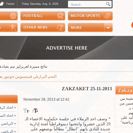
Twitter
Today Saturday, Aug. 8, 2026.
Photos
Sports Channel
Polls
Scores
Handball
Horse Riding
نتائج مميزة لغريزليز تيم بقيادة المد
النجم البرازيلي فينيسيوس جونيور يعلن عبر "إ
ZAKZAKET 25-11-2013
عينة من
November 28, 2013 at 12:42
ضيين من
»
اتحاد كرة 
بـ
هم
»
اتحاد الس
يد على
* وصف احد الزملاء في جلسة حكماوية الاعضاء الـ
رياضية"
»
الرياضي ي
29 الذين حضروا وانتخبوا ديموقراطياً لجنة إدارية
جديدة للنادي بانهم "ابطال" مطالباً بوضعهم على
»
الرياضي الفائز 99-86 يستعيد ال