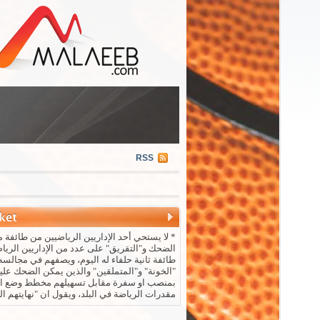
RSS
* لا يستحي أحد الإداريين الرياضيين من طائفة م
الضحك و"التقريق" على عدد من الإداريين الريا
طائفة ثانية حلفاء له اليوم، ويصفهم في مجالسه 
"الخونة" و"المتملقين" والذين يمكن الضحك علي
بمنصب او سفرة مقابل تسهيلهم مخطط وضع ال
مقدرات الرياضة في البلد، ويقول ان "نهايتهم ال