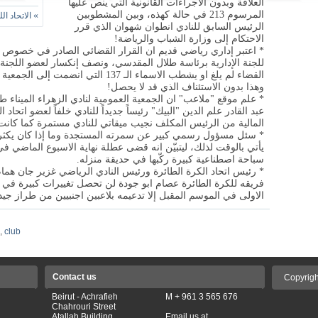
العلاقة وبدون الاجراءات القانونية التي ينص عليها
المرسوم 213 في حالة كهذه، وبين المشطوبين
»
الاتحاد ال
الرئيس السابق للنادي انطوان شهوان الذي قرر
الاحتكام إلى وزارة الشباب والرياضة!
* اعتبر إداري رياضي قديم ان القرار القضائي الصادر في خصوص ال
للجنة الإدارية برئاسة طلال المقدسي، ونصف إنكسار لعضو اللجنة
القضاء لم يلغ او يشطب الاسماء الـ 137 ا
وهذا بدون الاستئناف الذي قد لا يحصل!
* علم موقع "ملاعب" ان الجمعية العمومية لنادي الزهراء الميناء ط
عبد القادر علم الدين "البيك" رئيساً جديداً للنادي خلفاً لعضو اتحا
المالية من الرئيس المكلف نجيب ميقاتي للنادي مستمرة كما كانت
* سئل مسؤول رسمي كبير عن سمرته المستجدة وما إذا كان يكثر "
يأتي بالوقت لذلك، ليتبيّن انه قضى عطلة نهاية الاسبوع الماضي ف
سباحة اصطناعية كبيرة ركّبها في حديقة منزله.
* رئيس اتحاد الكرة الطائرة ورئيس النادي الرياضي غزير جان هما
فريقه للكرة الطائرة عصام ابو جودة لن تحصل تغييرات كبيرة في
الاولى في الموسم المقبل إلا تدعيمه بلاعبين اجنبيين من طراز جيد
,
club
Contact us
Copyrigh
Beirut - Achrafieh
M + 961 3 565 676
Chahrouri Street
Atallah Building
Email us at