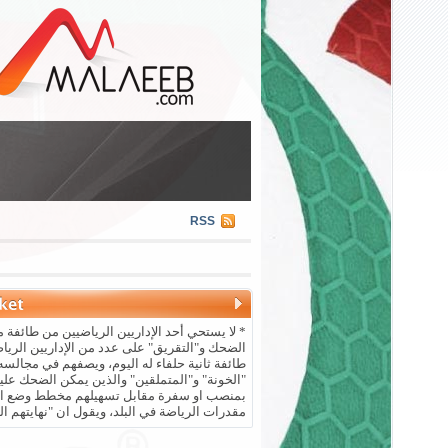
RSS
* لا يستحي أحد الإداريين الرياضيين من طائفة م
الضحك و"التقريق" على عدد من الإداريين الريا
طائفة ثانية حلفاء له اليوم، ويصفهم في مجالسه 
"الخونة" و"المتملقين" والذين يمكن الضحك علي
بمنصب او سفرة مقابل تسهيلهم مخطط وضع ال
مقدرات الرياضة في البلد، ويقول ان "نهايتهم ال