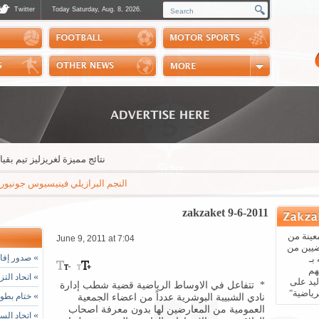
Twitter
Today Saturday, Aug. 8, 2026.
Photos
Sports Channel
Polls
Scores
Handball
Horse Riding
نتائج مميزة لغريزليز تيم بقيادة 
النجم البرازيلي فينيسيوس جونيور يعلن عبر
zakzaket 9-6-2011
عينة من
June 9, 2011 at 7:04
ضيين من
»
صدور إفادة
بـ
هم
»
اتحاد التز
يد على
* تتفاعل في الاوساط الرياضية قضية شطب إدارة
رياضية"
»
ختام بطول
نادي الشبيبة البوشرية عدداً من اعضاء الجمعية
العمومية من المعارضين لها بدون معرفة اصحاب
»
اتحاد الس