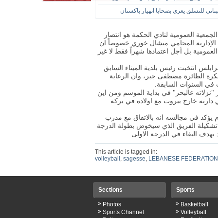
لبناني للتسلق يعزي بضحايا انهيار باكستان
جمعية العمومية لنادي الحكمة هو انتصار
 الإدارية المحامي ميشال خوري خصوصاً ان
لتي انضمت إلى الجمعية العمومية بل أجل اعتمادها شهراً فقط لا غير
رابلس انتخبت رئيس بلدية الميناء السابق
د الكرة الطائرة مصطفى جبر، وان الرعاية
 في السنوات السابقة.
نزلاته عالبحر" في بداية الموسم ومن اين
ي دارته خارج بيروت مع اولاده في بركة
م يؤكد في مجالسه انه بالاتفاق مع مدرب
 تشكيلة الفريق الذي سيخوض بطولة الدرجة
 بهدف البقاء في الدرجة الاولى.
This article is tagged in:
volleyball
,
sagesse
,
LEBANESE FEDERATION
Sections
Sports
»
»
Photos
Basketball
»
»
Sports Channel
Volleyball