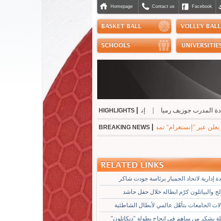
Homepage
Contact us
Facebook
|
المدرب جوزيف رميا
|
إنجاز مشرّف للبنان دولياً في رياضة الجوجيتسو
|
نسب حسن 
HIGHLIGHTS
|
 "إنستغرام" تمديد عقده مع ريال مدريد الاسباني لست سنوات مقبلة براتب سنوي بقيمة 24 مليو
BREAKING NEWS
 إدارية لاتحاد الجمباز برئاسة جودت شاكر
لج والبياتلون كرّم ابطاله خلال حفل حاشد
ات الجامعات بتأهّل عالمي لأبطال الشاطئية
لة يشكر من ساهم في انجاح بطولة "ديكاتلون"