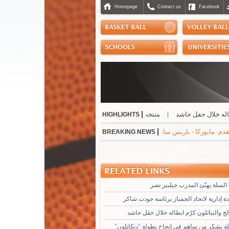
Homepage
Contact us
Facebook
|
لال حفل حاشد
|
منتخب التايكواندو إلى "بطولة الحسن" الاردنية
|
صدور إفادة إدا
HIGHLIGHTS
|
 جوفنتوس - تشيلسي 1-0 * مانشستر سيتي - نجوم الدوري الكوري 3-1 * ميلان - انتر 1-1
BREAKING NEWS
السلة يهنّئ المدرب جيلبير نصر
 إدارية لاتحاد الجمباز برئاسة جودت شاكر
لج والبياتلون كرّم ابطاله خلال حفل حاشد
لة يشكر من ساهم في انجاح بطولة "ديكاتلون"