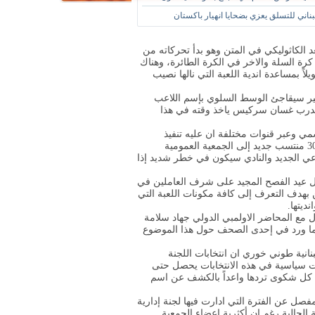
لبناني للتسلق يعزي بضحايا انهيار باكستان
مقعد الكاثوليكي في المتن وهو بدأ تحركاته من
كرة السلة والاخر في الكرة الطائرة، وهناك
 بمساعدة اندية اللعبة التي نالها نصيب
اخير سيقاجئ الوسط السلوي بإسم اللاعب
مدرب غسان سركيس ياخذ وقته في هذا
مي وعبر قنوات مختلفة ان عليه تنفيذ
الشروط الموضوعة من قبل الجهة الراعية للنادي وابرزها إدخال 300 منتسب جديد إلى الجمعية العمومية
اعي الجديد والنادي سيكون في خطر شديد إذا
بيل عيد الفصح المجيد على شرف العاملين في
ين بهدف التعرف إلى كافة مكونات اللعبة التي
ديتها.
 مع المحاضر الاولمبي الدولي جهاد سلامة
عاً ما ورد في إحدى الصحف حول هذا الموضوع
لبنانية طوني خوري ان انتخابات اللجنة
لات سياسية في هذه الانتخابات يحصل حتى
من كل شكوى تردها واعداً بالكشف عن اسم
صل عن الفترة التي ادارت فيها لجنة إدارية
 انتخبوا اللجنة الحالية رغم ان أكثرية اعضاء الجمعية