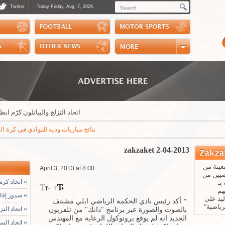
Twitter
Today Friday, Aug. 7, 2026.
Photos
Sports Channel
Polls
Scores
Handball
Horse Riding
اتحاد التزلج والبياتلون كرّم ابطاله خ
نتائج مباريات ودية للنوادي في كرة القدم: مايوركا - باريس سان جيرمان 3-0 * ريال بيتيس - ارسنال 3-1 * نابولي - اوساسونا 2-1 *
zakzaket 2-04-2013
عينة من
April 3, 2013 at 8:00
ضيين من
»
اتحاد كرة 
بـ
هم
»
صدور إفادة
يد على
* أكد رئيس نادي الحكمة الرياضي ايلي مشنتف
رياضية"
»
اتحاد التز
بالصوت والصورة عبر برنامج "دانك" من تلفزيون
الجديد انه لم يوقع بروتوكول الرعاية مع المهندس
»
اتحاد الس