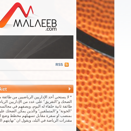
RSS
* لا يستحي أحد الإداريين الرياضيين من طائفة م
الضحك و"التقريق" على عدد من الإداريين الريا
طائفة ثانية حلفاء له اليوم، ويصفهم في مجالسه 
"الخونة" و"المتملقين" والذين يمكن الضحك علي
بمنصب او سفرة مقابل تسهيلهم مخطط وضع ال
مقدرات الرياضة في البلد، ويقول ان "نهايتهم ال