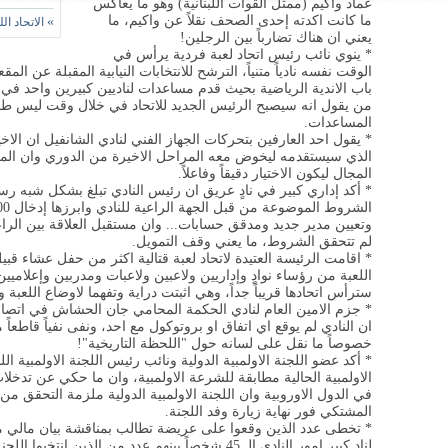
عماد واكيم (ممثل القوات اللبنانية) وهو ما يعاكس
ما كانت اكدته إحدى الصحف نقلاً عن واكيم، ما
»
الاتحاد ال
يعني ان هناك تضارباً بين الرجلين!
* ينوي نائب رئيس اتحاد لعبة فردية يرأس في
الوقت نفسه نادياً متنياً، الترشح للانتخابات النيابية المقبلة عن ال
باب الاندية الرياضية بحيث قدم مساعدات لناديين كبيرين واحد في 
من يقول انه سيصبح الرئيس الجديد للاتحاد في خلال وقت ليس طويلاً
المساعدات.
* يقول احد العارفين بتحركات الجهاز الفني لنادي الشانفيل ان ال
الذي سيستقدمه ليخوض معه المراحل الاخيرة من الدوري وان ال
المجال ليكون الاختيار دقيقاً وفاعلاً.
* أكد إداري كبير في نادٍ عريق ان رئيس النادي تبلغ بشكل شبه رس
وتعيين مدير جديد ومدقق حسابات... وان مستقبل العلاقة بين الر
لم تتحقق الشروط، ما يعني وقف التمويل.
* اقامت الرئيسة العتيدة لاتحاد لعبة قتالية اكثر من حفل عشاء ق
اللعبة من رؤساء نوادٍ وإداريين ولاعبين ولاعبات ومدربين وإعلامي
سترأس اتحادها قريباً جداً، وهي اثبتت دراية وتفهما لاوضاع اللعبة وان
* جزم الامين العام لنادي الحكمة المحامي جان الحشاش في اتصال
ان النادي لم يوقع اي اتفاق او بروتوكول مع احد، ونفى نفياً قاط
خصوصاً ما نقل على لسانه حول "اللحظة التاريخية"!
* أكد عضو اللجنة الاولمبية الدولية ونائب رئيس اللجنة الاولمبية ال
الاولمبية الحالية مطابقة للشرعة الاولمبية، وان ما حكي عن تدخ
في الدول الاوروبية وان اللجنة الاولمبية الدولية ملزمة التحقق 
المشتكي فور نهاية زيارة وفد اللجنة.
* تخطى عدد الذين وقعوا على عريضة تطالب بمناقشة بيان مالي مف
لنادٍ كبير امور النادي الـ 45 شخصاً بينهم عدد من الذين