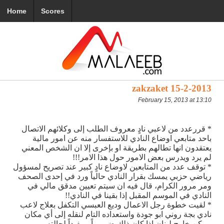
Home
Scores
zakzaket 15-2-2013
February 15, 2013 at 13:10
* قررعدد من لاعبي نادٍ معروف الطلب إلى وكلائهم الاتصال
باحد متابعي اوضاع النادي للاستفسار منه عن امور مالية
يعتقدون انها تطالهم بطريقة او بإخرى إلا ان الشخص المعني
لم يرد ويدرس بعض الامور حول هذا الامر!!!
* توقف عدد من المتابعين لاوضاع نادٍ كبير عند تصريح لمسؤول
رياضي حزبي يمسك بقرار النادي حالياً ورد في إحدى الصحف
ومر مرور الكرام، قال فيه ان سيتم تعيين مدقق مالي في
النادي في الموسم المقبل إذا بقينا في النادي!!
* لقيت خطوة رجل الاعمال وديع العبسي التكفل بعلاج لاعب
نادي بجة روني ابو جودة واستعداده التام لنقله إلى أي مكان
ممكن خارج لبنان إذا كان ذلك ضرورياً ومفيداً لحالته،