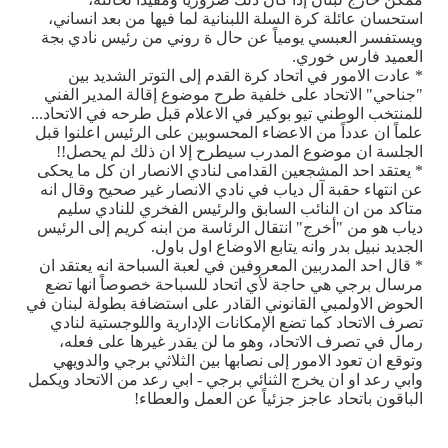
استحسان عائلة كرة السلة اللبنانية لما فيها من بعد انساني،
ويستفسر العبسي يومياً عن حال ة روني من رئيس نادي بجة
العميد فارس خوري.
* عادت الامور في اتحاد كرة القدم إلى التوتر الشديد بين
"جناحي" الاتحاد على خلفية طرح موضوع إقالة المدير الفني
للمنتخب الوطني تيو بوكير في الاعلام قبل طرحه في الاتحاد...
علماً ان عدداً من الاعضاء المحسوبين على الرئيس اعلنوا قبل
الجلسة ان موضوع المدرب سيطرح إلا ان ذلك لم يحصل!!
* يعتقد احد المشجعين القدامى لنادي الانصار ان كل ما يحكى
عن انتهاء حقبة آل دياب في نادي الانصار غير صحيح وقال انه
متاكد من ان النائب السابق والرئيس الفخري للنادي سليم
دياب هو من "أخرج" انتقال الرئاسة من ابنه كريم إلى الرئيس
الجديد نبيل بدر وانه يتابع الاوضاع اول باول.
* قال احد المدربين المعروفين في لعبة السباحة انه يعتقد ان
مرسال برجي هي حاجة لأي اتحاد للسباحة خصوصاً انها تضع
الحوض الاولمبي القانوني القادر على استضافة بطولة لبنان في
تصرف الاتحاد كما تضع الإمكانات الإدارية واللوجستية لنادي
رمال في تصرف الاتحاد، وهو ما لن يقدر غيرها على فعله،
وتوقع ان تعود الامور إلى نصابها بين الثلاثي برجي والدويهي
وابي رعد او ان يخرج الثنائي برجي - ابي رعد من الاتحاد ويكمل
الباقون باتحاد عاجز جزئياً عن العمل والعطاء!