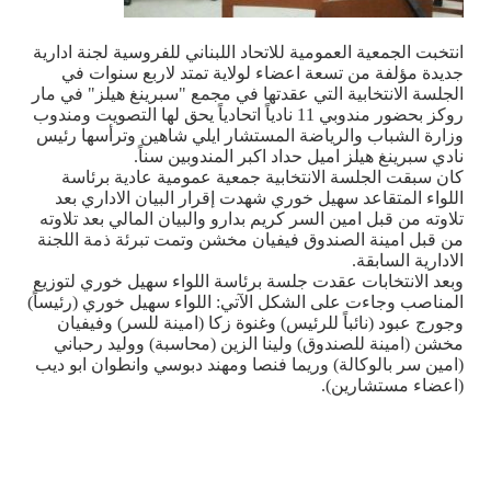
انتخبت الجمعية العمومية للاتحاد اللبناني للفروسية لجنة ادارية
جديدة مؤلفة من تسعة اعضاء لولاية تمتد لاربع سنوات في
الجلسة الانتخابية التي عقدتها في مجمع "سبرينغ هيلز" في مار
روكز بحضور مندوبي 11 نادياً اتحادياً يحق لها التصويت ومندوب
وزارة الشباب والرياضة المستشار ايلي شاهين وترأسها رئيس
نادي سبرينغ هيلز اميل حداد اكبر المندوبين سناً.
كان سبقت الجلسة الانتخابية جمعية عمومية عادية برئاسة
اللواء المتقاعد سهيل خوري شهدت إقرار البيان الاداري بعد
تلاوته من قبل امين السر كريم بدارو والبيان المالي بعد تلاوته
من قبل امينة الصندوق فيفيان مخشن وتمت تبرئة ذمة اللجنة
الادارية السابقة.
وبعد الانتخابات عقدت جلسة برئاسة اللواء سهيل خوري لتوزيع
المناصب وجاءت على الشكل الآتي: اللواء سهيل خوري (رئيساً)
وجورج عبود (نائباً للرئيس) وغنوة زكا (امينة للسر) وفيفيان
مخشن (امينة للصندوق) ولينا الزين (محاسبة) ووليد رحباني
(امين سر بالوكالة) وريما فنصا ومهند دبوسي وانطوان ابو ديب
(اعضاء مستشارين).