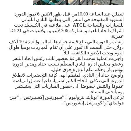
تنطلق عند الساعة 10.00من قبل ظهر الاثنين 6 تموز الدورة
السنوية المفتوحة في التنس التي ينظّمها النادي اللبناني
للسيارات والسياحة
ATCL
على ملاعبه في الكسليك تحت
اشراف اتحاد اللعبة ومشاركة 306 لاعببين ولاعبات في 21 فئة
عمرية.
وتستمر الدورة التي تبلغ قيمة جوائزها المالية والعينية 10 آلاف
دولار، حتى السبت 18 تموز على ان تقام المباريات يومياً طوال
اليوم وتحت الأضواء الكاشفة ليلاً.
واجريت عملية سحب القرعة بحضور نائب رئيس اتحاد التنس
وعضو مجلس ادارة النادي المنظّم نسيب حداد ومدير الدورة
لويس باز وحكم عام الدورة جوي خليل.
وأوضح حداد أن النادي المنظّم أنهى كافة التحضيرات لانطلاق
الدورة، التي تلاقي النجاح الكبير سنوياً، داعياً عشاق الرياضة
عمومًا والتنس خصوصًا الى حضور المباريات التي ستستمر
يومياً حتى المساء
.
ترعى الدورة "يونايتد بتروليوم"، "سبورتس إكسبيرتس"، "صن
هوليداي"و"كومرشل إنشورنس
"
.