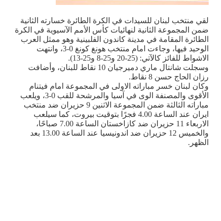
لقي منتخب لبنان للسيدات في الكرة الطائرة خسارته الثانية
ضمن المجموعة الثانية لنهائيات كأس الأمم الآسيوية في الكرة
الطائرة المقامة في مدينة كاندون الفلبينية وهو ممثل العرب
الوحيد فيها، وجاءت امام منتخب هونغ كونغ 0-3، وانتهت
الاشواط للفائز كالآتي: (25-20 و25-8 و25-13).
وسجلت شانتال ماري دميرجيان 10 نقاط للبنان، وأضافت
رزان الحاج حسن 8 نقاط.
وكان لبنان خسر مباراته الاولى في المجموعة امام فيتنام
الأقوى والمصنفة الوى في آسيا والمرشحة للقب 0-3، ويلعب
مباراته الثالثة ضمن المجموعة الاثنين 9 حزيران ضد منتخب
ايران عند الساعة 4.00 فجرًا بتوقيت بيروت، كما سيلعب
الاربعاء 11 حزيران ضد كازاخستان الساعة 7.00 صباحًا،
والخميس 12 حزيران ضد اندونيسيا عند الساعة 13.00 بعد
الظهر
.