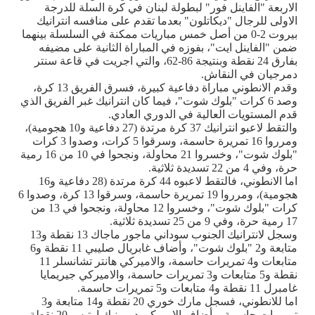
الاربعة "الفاينل فور" لبطولة لبنان في كرة السلة للدرجة
الاولى للرجال "ديكاتلون" بعدما تقدم على منافسه انترانيك
بيروت 2-0 من أصل خمس مباريات ممكنة في السلسلة بينهما
ضمن "الفاينل ايت"، بفوزه في المباراة الثانية على مضيفه
بفارق 24 نقطة وبنتيجة 86-62، والتي اجريت في قاعة سنتر
دمرجيان في النقاش.
وقدم الانطوني مباراة دفاعية كبيرة، فسرق الفريق 13 كرة،
وصد 6 كرات "بلوك شوت"، فيما كان انترانيك غبر الفريق الذي
قدم المستويات العالية في الدوري العادي.
والتقط لاعبو انترانيك 37 كرة مرتدة (27 دفاعية و10 هجومية)،
ومرروا 16 تمريرة حاسمة، وسرقوا 5 كرات، وصدوا 3 كرات
"بلوك شوت"، وخسروا 21 محاولة، ونجحوا في 10 من 16 رمية
حرة، وفي 4 من 22 تسديدة ثلاثية.
اما الانطوني، فالتقط لاعبوه 44 كرة مرتدة (28 دفاعية و16
هجومية)، ومرروا 19 تمريرة حاسمة، وسرقوا 13 كرة، وصدوا 6
كرات "بلوك شوت"، وخسروا 12 محاولة، ونجحوا في 13 من
17 رمية حرة، وفي 9 من 25 تسديدة ثلاثية.
وسجل لانترانيك الجنوب سوداني ماجور ماجاك 13 نقطة و13
متابعة و2 "بلوك شوت"، وأضاف غابريال صليبي 11 نقطة و6
متابعات و4 تمريرات حاسمة، والاميركي هانتر تشانسلر 11
نقطة و5 متابعات و3 تمريرات حاسمة، والاميركي جيريمايا
غامبرل 11 نقطة و4 متابعات و5 تمريرات حاسمة.
اما للانطوني، فسجل مارك خوري 20 نقطة و14 متابعة و3
تمريرات حاسمة، وأضاف الاميركي دومينيك ارتيس 20 نقطة