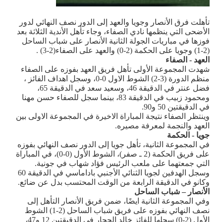
تأهلت فرق الأنصار وجويا والعهد إلى الدور نصف النهائي لدور
الأضحى التي ينظمها نادي الصفاء، وجاء تأهل الأندية الثلاثة بعد
فوزها في مباريات الجولة الثانية الأنصار على شباب الساحل
(2-1) وجويا على الحكمة (2-0) والعهد على الصفاء
(3-2)
.
العهد - الصفاء
شهدت المجموعة الأولى تأهل فريق العهد بفوزه على الصفاء
منظم الدورة (3-2) الشوط الاول 0-0، وسجل اهداف الفائز ،
فضل عنتر في الدقيقة 46، وسعيد سعد في الدقيقة 65،
ومحمود زبيب في الدقيقة 83، بينما سجل للصفاء حسن مهنا
في الدقيقتين 50 و90.
وينتظر الصفاء نتيجة المباراة الاخيرة في المجموعة الاولى بين
العهد والنجمة لمعرفة مصيره.
جويا - الحكمة
في المجموعة الثانية، تأهل جويا إلى الدور نصف النهائي بفوزه
على فريق الحكمة (2 ـ صفر)، الشوط الأول (0-0)، في المباراة
التي جمعتهما على ملعب الرئيس فؤاد شهاب في جونية
.
وسجل الهدفين لجويا الثنائي الأجنبي باداماسي في الدقيقة 60
وكانو في الدقيقة الرابعة من الوقت المحتسب بدل عن ضائع.
الأنصار – شباب الساحل
وفي المجموعة الثانية ايضًا، ضمن فريق الأنصار التأهل إلى
نصف النهائي بفوزه على فريق شباب الساحل (2-1) الشوط
الأول (2-0) سجلها للفائز خالد الحجار في الدقيقتين 12 و47،