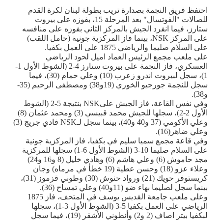
احتفظ فريق النجمة بصدارة تريب بطولة لبنان لكرة القدم
للصالات "الفوتسال" بعد المرحلة 15، بفوزه على بيروت
ستارز، فيما انفرد الجيش بالمركز الثاني بفوزه على منافسه
على المركز
NSK
، بينما فاز المركزية جونية (حامل اللقب)
على السلام صليما والرياضي 1875 على العمل بكفيا.
على ملعب مجمع الرئيس العماد اميل لحود الرياضي
العسكري، فاز النجمة على بيروت ستارز 4-2 (الشوط الأول 1-
1)، سجل لبيروت اندرو زعرب (10) وعلي حمام (30)، فيما
سجل للنجمة جورجيو الخوري (19و38) ومصطفى الرحيم (35-
و38).
وفي نفس القاعة، فاز الجيش على
NSK
بنتيجة 5-2 (الشوط
الأول 2-2)، سجلها للجيش محمد قبيسي (3) ومحمد عثمان (8)
وعلي الأكومي (37 و40 و40)، بينما سجل لـ
NSK
فادي جريج (3)
وعلي ضاهر
(16)
.
وفي قاعة مجمع سميا سليم في بكفيا، فاز المركزية جونية
على السلام صليما 10-3 (الشوط الأول 6-1) سجلها للمركزية
مجد حاموش (6) وعلي هاشم (6) وهادي خليل (8 و16 و24)
وعلاء عزو (18) وحسن عطية (19 خطأ في مرماه) وجان
كريستوفر حويك (21) ورواد حنوش (30) وطوني قزموز (31)،
بينما سجل لصليما بهاء ضو (11و40) وعلي تمساح
(36)
.
وعلى ملعب جامعة القديس يوسف في المتحف، فاز 1875
الرياضي على العمل بكفيا 5-3 (الشوط الأول 3-1)، سجلها
لبكفيا بيتر اصاف (2 و2) وأنطوني الأشقر (19)، فيما سجل