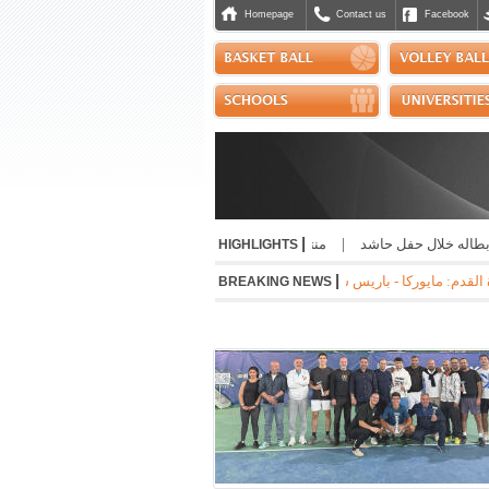
Homepage
Contact us
Facebook
|
طاله خلال حفل حاشد
|
منتخب التايكواندو إلى "بطولة الحسن" الاردنية
|
صدور إفا
HIGHLIGHTS
|
- اوساسونا 2-1 * جوفنتوس - تشيلسي 1-0 * مانشستر سيتي - نجوم الدوري الكوري 3-1 * ميلان - انتر 1-1
BREAKING NEWS