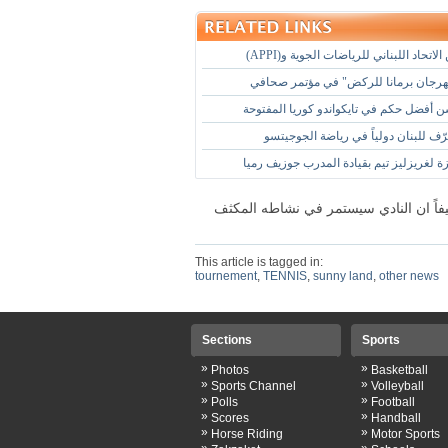
لاتحاد اللبناني للرياضات الجوية و(APPI)
رجان برمانا للركض" في مؤتمر صحافي
فضل حكم في تايكواندو كوريا المفتوحة
ّف للبنان دولياً في رياضة الجوجيتسو
ة لغريزليز تيم بقيادة المدرب جوزيف رميا
فاً ان النادي سيستمر في نشاطه المكثف
This article is tagged in:
tournement
,
TENNIS
,
sunny land
,
other news
Sections
Sports
»
»
Photos
Basketball
»
»
Sports Channel
Volleyball
»
»
Polls
Football
»
»
Scores
Handball
»
»
Horse Riding
Motor Sports