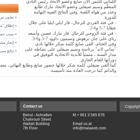
اللبناني للتنس ألان صايغ وعضو الاتحاد رئيس النادي
المنظّم وسيم صيقلي وعضو الاتحاد مارك طايع
وعدد من هواة اللعبة. وفي النتائج الفنية النهائية
»
للدورة
:
تعاون بين ا
- في فئة الفردي للرجال، فاز ايلي ايليا على جلال
»
إطلاق "مه
عطايا 7-5 و6-2.
- في فئة الزوجي للرجال: فاز مارك غصين وأسعد
»
نسب حسن أ
رباي على جان برهوش وسيمون داوود 7-5 و6-3.
»
إنجاز مشر
وفي الختام، القى صايغ كلمة شكر خلالها نادي
"ساني لاند" برئاسة وسيم صيقلي على نشاطه على
»
نتائج مميز
مدار السنة ، متمنياً للأندية الاتحادية التوفيق في
دوراتها للعام الجاري.
كما ألقى صيقلي كلمة شكر خلالها حضور صايغ وطايع النهائي، مضي
والدائم كما درجت العادة منذ تأسيسه
.
Contact us
Copyrigh
Beirut - Achrafieh
M + 961 3 565 676
Chahrouri Street
Atallah Building
Email us at
7th Floor
info@malaeeb.com