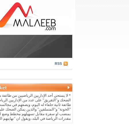
RSS
* لا يستحي أحد الإداريين الرياضيين من طائفة م
الضحك و"التقريق" على عدد من الإداريين الريا
طائفة ثانية حلفاء له اليوم، ويصفهم في مجالسه 
"الخونة" و"المتملقين" والذين يمكن الضحك علي
بمنصب او سفرة مقابل تسهيلهم مخطط وضع ال
مقدرات الرياضة في البلد، ويقول ان "نهايتهم ال