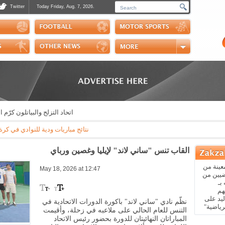
Twitter
Today Friday, Aug. 7, 2026.
Photos
Sports Channel
Polls
Scores
Handball
Horse Riding
اتحاد التزلج والبياتلون كرّم اب
نتائج مباريات ودية للنوادي في كرة القدم: مايوركا - باريس سان جيرمان 3-0 * ريال بيتيس - ارسنال 3-1 * نابولي 
القاب تنس "ساني لاند" لإيليا وغصين ورباي
عينة من
May 18, 2026 at 12:47
ضيين من
بـ
هم
يد على
نظّم نادي "ساني لاند" باكورة الدورات الاتحادية في
رياضية"
التنس للعام الحالي على ملاعبه في زحلة، وأقيمت
المباراتان النهائيتان للدورة بحضور رئيس الاتحاد