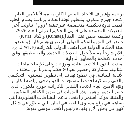
برعاية وإشراف الاتحاد اللبناني للكاراتيه ممثلاً بالأمين العام
الاتحاد جورج ملكون، وتنظيم لجنة الحكام برئاسة وسام الحلو،
أقيمت ندوة تحكيمية متخصصة عبر تقنية "زوم"، تناولت آخر
التعديلات المعتمدة على قانون التحكيم الدولي للعام 2026،
وكيفية تطبيقه ضمن فئتَي القتال
(Kumite)
والكاتا
(Kata)
حاضر في الندوة الحكم الدولي المصري هيثم فاروق، عضو
لجنة الحكام الدولية في الاتحاد الدولي للكاراتيه
(WKF
الذي
)
،
قدّم شرحاً مفصلاً حول التعديلات الجديدة وآلية تطبيقها وفق
أحدث الأنظمة والمعايير الدولية
.
امتدت الندوة لثلاث ساعات، وتوزعت على ثلاثة اجتماعات
متتالية، بمشاركة وحضور نحو 80 حكماً ومدرباً من مختلف
الأندية اللبنانية، في خطوة تهدف إلى تطوير المستوى التحكيمي
والفني ومواكبة أحدث المستجدات الدولية في رياضة الكاراتيه
.
ونوّه الأمين العام للاتحاد اللبناني للكاراتيه جورج ملكون، الذي
حضر الندوة، بأهمية هذه الندوات في تعزيز الكفاءة التحكيمية
والفنية، مؤكداً استمرار الاتحاد بدعم النشاطات التطويرية التي
تساهم في رفع مستوى اللعبة في لبنان التي تتطوّر في شكل
كبير في وطن الارز بقيادة رئيس الاتحاد موسى فتوش
.