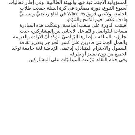
المسؤولية الاجتماعية فيها والهيئة الطالبية، وفي إطار فعاليات
أسبوع التنوع، دورة مصغّرة في كرة السلة جمعَت طلاب
الجامعة ولاعبي فريق
Wheelers
في لقاءٍ رياضيٍّ وإنسانيٍّ
هادف عكس قيم الدّمج والتنوّع.
أُقيمَت الدورة على ملعب الجامعة، وشكّلَت هذه المبادرة
مساحة للتّواصل والتّفاعل الايجابي بين المشاركين، حيث
تجاوزَت المنافسة إطارها الرّياضيّ لتؤكّد أنّ الارادة والعزيمة
والعمل الجماعي قادرين على كسر الحواجز وتعزيز ثقافة
الشمول والاحترام المتبادل، إذ تبقى الرّياضة لغة جامعة توحّد
الجميع من دون تمييز أو تفرقة
.
وفي ختام اللّقاء، وُزّعَت الميداليّات على المشاركين
.