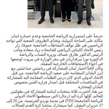
حرصاً على استمرارية الرياضة الجامعية وعدم خسارة لبنان
مكانه على الساحة الدولية، وتحدّي الظروف الصعبة التي تواجه
الرياضيين في ظل توقّف النشاطات الجامعية عمومًا، زار
رئيس الاتحاد اللبناني الرياضي للجامعات زياد سعادة ونائب
الرئيس الدكتور طارق عساف وزيرة الشباب والرياضة
الدكتورة نورا بيرقداريان في مقر الوزارة في بيروت لوضعها
في أجواء الاستحقاقات الخارجية المقبلة
.
وكان لافتاً اختيار لبنان للمشاركة في رياضتين جماعيتين مع
ابرز البلدان المتقدّمة على صعيد الرياضة الجامعية، من قبل
الاتحاد الدولي الذي كان درس الطلبات المقدّمة اليه للمشاركة
في المنافسات المختلفة قبل اصدار قراره الفني بخصوص
البلدان المختارة
.
من هنا، أُختيرت ثلاثة منتخبات لبنانية للمشاركة في بطولتين
للعالم، أوّلها كرة اليد (رجال) التي سينظمها الاتحاد الدولي
للرياضة الجامعية
(FISU)
في مدينة بوردو الفرنسية، من 20 إلى
27 حزيران المقبل. كما سيشارك منتخبا كرة القدم للصالات