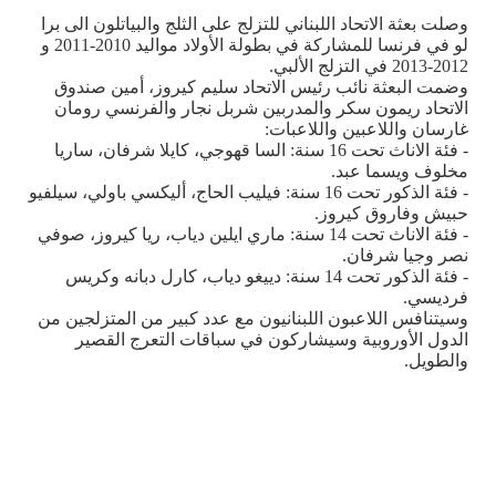
وصلت بعثة الاتحاد اللبناني للتزلج على الثلج والبياتلون الى برا
لو في فرنسا للمشاركة في بطولة الأولاد مواليد 2010-2011 و
2012-2013 في التزلج الألبي
.
وضمت البعثة نائب رئيس الاتحاد سليم كيروز، أمين صندوق
الاتحاد ريمون سكر والمدربين شربل نجار والفرنسي رومان
غارسان واللاعبين واللاعبات
:
- فئة الاناث تحت 16 سنة: السا قهوجي، كايلا شرفان، ساريا
مخلوف ويسما عبد
.
- فئة الذكور تحت 16 سنة: فيليب الحاج، أليكسي باولي، سيلفيو
حبيش وفاروق كيروز
.
- فئة الاناث تحت 14 سنة: ماري ايلين دياب، ريا كيروز، صوفي
نصر وجيا شرفان
.
- فئة الذكور تحت 14 سنة: دييغو دياب، كارل دبانه وكريس
فرديسي
.
وسيتنافس اللاعبون اللبنانيون مع عدد كبير من المتزلجين من
الدول الأوروبية وسيشاركون في سباقات التعرج القصير
والطويل
.