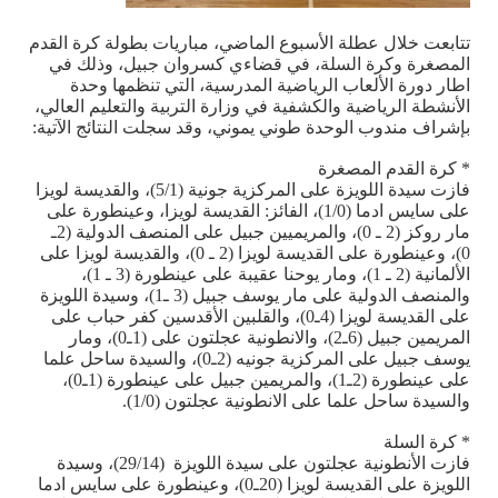
تتابعت خلال عطلة الأسبوع الماضي، مباريات بطولة كرة القدم
المصغرة وكرة السلة، في قضاءي كسروان جبيل، وذلك في
اطار دورة الألعاب الرياضية المدرسية، التي تنظمها وحدة
الأنشطة الرياضية والكشفية في وزارة التربية والتعليم العالي،
بإشراف مندوب الوحدة طوني يموني، وقد سجلت النتائج الآتية:
* كرة القدم المصغرة
فازت سيدة اللويزة على المركزية جونية (5/1)، والقديسة لويزا
على سايس ادما (1/0)، الفائز: القديسة لويزا، وعينطورة على
مار روكز (2 ـ 0)، والمريميين جبيل على المنصف الدولية (2ـ
0)، وعينطورة على القديسة لويزا (2 ـ 0)، والقديسة لويزا على
الألمانية (2 ـ 1)، ومار يوحنا عقيبة على عينطورة (3 ـ 1)،
والمنصف الدولية على مار يوسف جبيل (3 ـ1)، وسيدة اللويزة
على القديسة لويزا (4ـ0)، والقلبين الأقدسين كفر حباب على
المريمين جبيل (6ـ2)، والانطونية عجلتون على (1ـ0)، ومار
يوسف جبيل على المركزية جونيه (2ـ0)، والسيدة ساحل علما
على عينطورة (2ـ1)، والمريمين جبيل على عينطورة (1ـ0)،
والسيدة ساحل علما على الانطونية عجلتون (1/0).
* كرة السلة
فازت الأنطونية عجلتون على سيدة اللويزة (29/14)، وسيدة
اللويزة على القديسة لويزا (20ـ0)، وعينطورة على سايس ادما