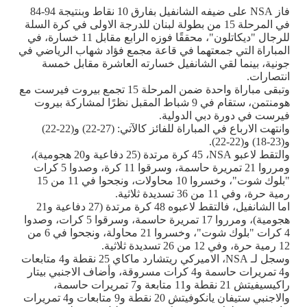
فاز
NSA
على ضيفه الشانفيل بفارق 10 نقاط وبنتيجة 94-84
في المرحلة 15 من بطولة لبنان للدرجة الاولى في كرة السلة
للرجال "ديكاتلون"، محققًا فوزه الرابع مقابل 11 خسارة، في
المباراة التي جمعتهما في قاعة مجمع فؤاد شهاب الرياضي في
جونية، بينما لقي الشانفيل خسارته العاشرة مقابل خمسة
انتصارات.
وتبقى مباراة واحدة ضمن المرحلة 15 تجمع بيروت فيرست مع
هومنتمن، ستقام في 9 شباط المقبل نظرًا لمشاركة بيروت
فيرست في دورة دبي الدولية.
وانتهت الارباع في المباراة للفائز كالآتي: (27-22) و(22-22)
و(23-18) و(22-22).
والتقط لاعبو
NSA
، 45 كرة مرتدة (25 دفاعية و20 هجومية)،
ومرروا 21 تمريرة حاسمة، وسرقوا 11 كرة، وصدوا 5 كرات
"بلوك شوت"، وخسروا 10 محاولات، ونجحوا في 11 من 15
رمية حرة، وفي 11 من 36 تسديدة ثلاثية.
اما الشانفيل، فالتقط لاعبوه 48 كرة مرتدة (27 دفاعية و21
هجومية)، ومرروا 17 تمريرة حاسمة، وسرقوا 5 كرات، وصدوا
4 كرات "بلوك شوت"، وخسروا 21 محاولة، ونجحوا في 6 من
12 رمية حرة، وفي 12 من 26 تسديدة ثلاثية.
وسجل لـ
NSA
، الاميركي ريتشارد ماكاي 25 نقطة و4 متابعات
و4 تمريرات حاسمة و4 كرات مسروقة، وأضاف الاجنبي بيتار
راكيسيفيتش 21 نقطة و11 متابعة و7 تمريرات حاسمة،
والاجنبي ستيفان يانكوفيتش 20 نقطة و9 متابعات و4 تمريرات