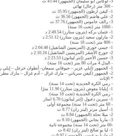
3- لوكاس أبو سليمان (الجمهور) 43.44 ث
- 300 متر (رجال) نهائي
1- كيفن ارطون (الجمهور) 35.95 ث
2- علي هاشم (الجمهور) 36.56 ث
3- رالف جاموس (الجمهور) 37.76 ث
- 1000 متر (تحت 16 سنة)
1- عثمان بركه (بترون ستارز) 2:49.54 د
2- مارلون سعيد (بترون ستارز) 2:51.12 د
- 800 متر (تحت 18 سنة)
1- جيمي خوري (المريميين الشانفيل) 2:04.48 د
2- جورج الأشقر (المريميين الشانفيل) 2:10.24 د
3- حسين الأحمر (إنتر ليبانون) 2:23.53 د
- البدل 4 مرات 80 متر (تحت 16 سنة)
1- الجمهور (إيلي عزير – جيوفاني سمعان- أنطوان خزعل – إيلي ريس) 37.61 ث
2- الجمهور (كيفن سرياني – مارك غزال – آدم غزال – مارك مطر) 45.78 ث
* الإناث
- رمي الكرة الحديدية (تحت 14 سنة):
1- إيليانا معوض (بترون ستارز) 11.90 مترًا
- رمي الكرة الحديدية (تحت 18 سنة):
1- سيرين دعبول (إنتر ليبانون) 6.70 امتار
- 60 متر (تحت 14 سنة) مجموعة أولى
1- أسيل مزنر (ليتز ران) 8.77 ث
2- ميلا نحلة (الجمهور) 8.84 ث
3- ماريا بجاني (الجمهور) 9.10 ث
-60 متر (تحت 14 سنة) مجموعة ثانية
1- ليا بو صالح (ليتز ران) 8.42 ث
2- ماريا بو عبسي (الجمهور) 8.97 ث