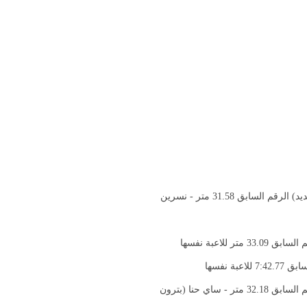
1- زولال بازكجيان (هومنتمن برج حمود) 34.22 متر (رقم قياسي جديد) الرقم السابق 31.58 متر - نسرين
1- إيليانا معوض (بترون ستارز) 38.11 متر (رقم قياسي جديد) الرقم السابق 32.18 متر - ساي حنا (بترون