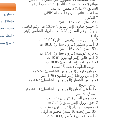
موانع (تحت 18 سنة - إناث) 7:28.25 د، الرقم
السابق 7:42.77 د لنفس اللاعبة.
وجاءت النتائج الفردية الكاملة كالآتي
:
»
تعاون بين ا
* الذكور
»
إطلاق "مه
- 120 مترُا (تحت 12 سنة):
1- حسن ضاوي (إنتر ليبانون) 16.59 ث (رقم قياسي
»
نسب حسن أ
جديد) الرقم السابق 16.63 ث - لزياد الشامي (ليتز
ران)
»
إنجاز مشر
2- جاد اليوسف (بترون ستارز) 16.65 ث
»
نتائج مميز
3- أندرو سمّور (بترون ستارز) 18.37 ث
- 150 مترًا (تحت 16 سنة)
1- نزيه عويضة (بترون ستارز) 17.44 ث
2- آدم غالي (إنتر ليبانون) 19.01 ث
3- كريم نافع (إنتر ليبانون) 20.06 ث
- الوثب الطويل (تحت 16 سنة):
1- ريان فاروج (المريميين الشانفيل) 5.52 متر
2- إلياس روحانا (إنتر ليبانون) 4.79 متر
3- مارون الشعار (المريميين الشانفيل) 4.67 متر
- رمي الرمح
1- أنطوني كيوان (المريميين الشانفيل) 44.19 متر
- سباق 60 متر:
1- سيمون الحاج (ليتز ران) 7.23 ث
2- جواد رزق (إنتر ليبانون) 7.24 ث
3- يعقوب المقداد (إنتر ليبانون) 7.47 ث
- 80 متر (تحت 16 سنة) مجموعة أولى
1- أسعد نحاس (الأنطونية) 9.50 ث