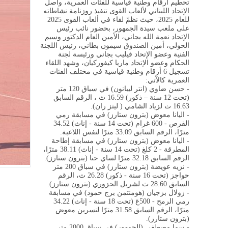
تحطيم أرقام وطنية قياسية للفئات العمرية، واصل
الإتحاد اللبناني لألعاب القوى تنفيذ روزنامة نشاطاته
للعام 2025، حيث نظمّ لقاء في ألعاب القوى 2025
على ملعب سيدة الجمهور، بحضور نائب رئيس
الإتحاد نعمة الله بجاني، الأمين العام الدكتور وسيم
الحولي، أمين الصندوق سيمون بطاني، رئيس اللجنة
الفنية وعضو الإتحاد فيليب بجاني ورئيسة لجنة
الحكام وعضو الإتحاد ماريا كيفوركيان، وشهد اللقاء
تسجيل 6 أرقام وطنية قياسية في مختلف الفئات
العمرية كالآتي
:
- حسن ضاوي (انتر ليبانون) في سباق 120 متر
(تحت 12 سنة – ذكور) 16.59 ث ، الرقم السابق
16.63 ث لزياد الشامي ( ليتز ران)
.
- اليانا معوض (بترون ستارز) في مسابقة رمي
القرص - 600 غرام (تحت 14 سنة - إناث) 34.52
مترًا، الرقم السابق 33.09 مترًا لنفس اللاعبة
.
- اليانا معوض (بترون ستارز) في مسابقة إطاحة
المطرقة - 2 كلغ (تحت 14 سنة - إناث) 38.11 مترًا،
الرقم السابق 32.18 مترًا لساي حنا (بترون ستارز)
.
- نزيه عويضة (بترون ستارز) في سباق 200 متر
حواجز (تحت 16 سنة - ذكور) 26.28 ث، الرقم
السابق 28.60 ث لشربل الحزوري (بترون ستارز)
.
- زولال بزجيان (هومنتمن برج حمود) في مسابقة
رمي الرمح - 500غ (تحت 18 سنة - إناث) 34.22
مترًا، الرقم السابق 31.58 مترًا لنسرين معوض
(بترون ستارز)
.
- سما مصطفى (الجمهور) في سباق 2000 متر