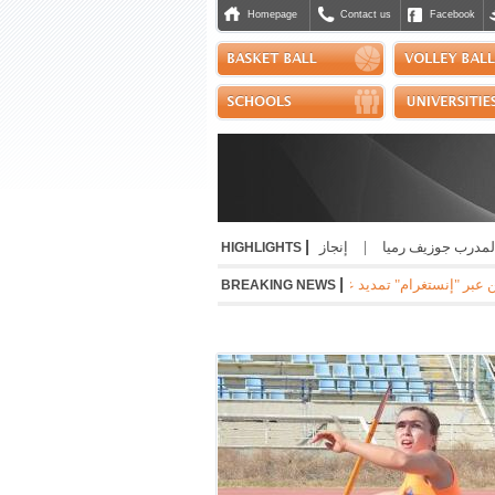
Homepage
Contact us
Facebook
|
جوزيف رميا
|
إنجاز مشرّف للبنان دولياً في رياضة الجوجيتسو
|
نسب حسن أفضل ح
HIGHLIGHTS
|
رام" تمديد عقده مع ريال مدريد الاسباني لست سنوات مقبلة براتب سنوي بقيمة 24 مليون يورو
BREAKING NEWS