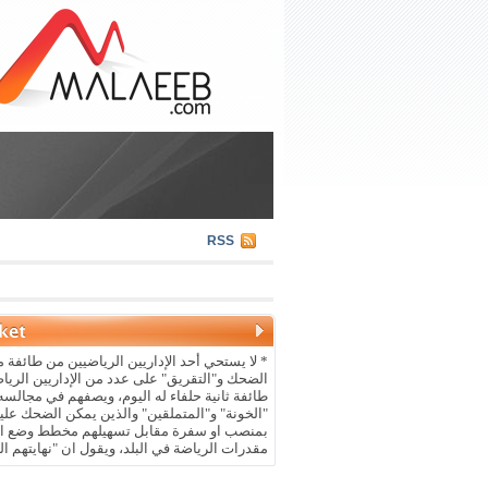
RSS
* لا يستحي أحد الإداريين الرياضيين من طائفة م
الضحك و"التقريق" على عدد من الإداريين الريا
طائفة ثانية حلفاء له اليوم، ويصفهم في مجالسه 
"الخونة" و"المتملقين" والذين يمكن الضحك علي
بمنصب او سفرة مقابل تسهيلهم مخطط وضع ال
مقدرات الرياضة في البلد، ويقول ان "نهايتهم ال