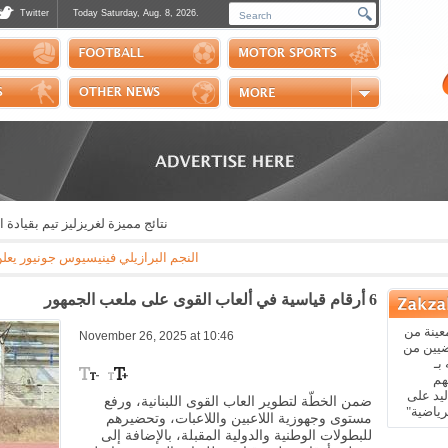
Twitter
Today Saturday, Aug. 8, 2026.
Photos
Sports Channel
Polls
Scores
Handball
Horse Riding
نتائج مميزة لغريزليز تيم بقيادة المدرب 
النجم البرازيلي فينيسيوس جونيور يعلن عبر "إنستغ
6 أرقام قياسية في ألعاب القوى على ملعب الجمهور
عينة من
November 26, 2025 at 10:46
ضيين من
بـ
هم
يد على
ضمن الخطّة لتطوير العاب القوى اللبنانية، ورفع
رياضية"
مستوى وجهوزية اللاعبين واللاعبات، وتحضيرهم
للبطولات الوطنية والدولية المقبلة، بالإضافة إلى