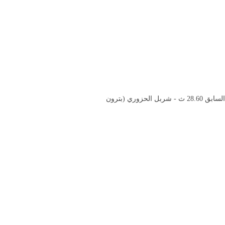
1- نزيه عويضه (بترون ستارز) 26.28 ث (رقم قياسي جديد) الرقم السابق 28.60 ث - شربل الحزوري (بترون