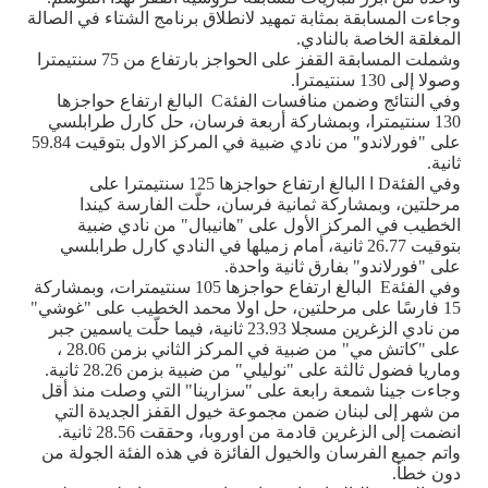
وجاءت المسابقة بمثابة تمهيد لانطلاق برنامج الشتاء في الصالة
المغلقة الخاصة بالنادي
.
وشملت المسابقة القفز على الحواجز بارتفاع من 75 سنتيمترا
وصولا إلى 130 سنتيمترا
.
وفي النتائج وضمن منافسات الفئة
C
البالغ ارتفاع حواجزها
130 سنتيمترا، وبمشاركة أربعة فرسان، حل كارل طرابلسي
على "فورلاندو" من نادي ضبية في المركز الاول بتوقيت 59.84
ثانية
.
وفي الفئة
D
ا البالغ ارتفاع حواجزها 125 سنتيمترا على
مرحلتين، وبمشاركة ثمانية فرسان، حلّت الفارسة كيندا
الخطيب في المركز الأول على "هانيبال" من نادي ضبية
بتوقيت 26.77 ثانية، أمام زميلها في النادي كارل طرابلسي
على "فورلاندو" بفارق ثانية واحدة
.
وفي الفئة
E
البالغ ارتفاع حواجزها 105 سنتيمترات، وبمشاركة
15 فارسًا على مرحلتين، حل اولا محمد الخطيب على "غوشي"
من نادي الزغرين مسجلا 23.93 ثانية، فيما حلّت ياسمين جبر
على "كاتش مي" من ضبية في المركز الثاني بزمن 28.06 ،
وماريا فضول ثالثة على "نوليلي" من ضبية بزمن 28.26 ثانية.
وجاءت جينا شمعة رابعة على "سزارينا" التي وصلت منذ أقل
من شهر إلى لبنان ضمن مجموعة خيول القفز الجديدة التي
انضمت إلى الزغرين قادمة من اوروبا، وحققت 28.56 ثانية.
واتم جميع الفرسان والخيول الفائزة في هذه الفئة الجولة من
دون خطأ
.