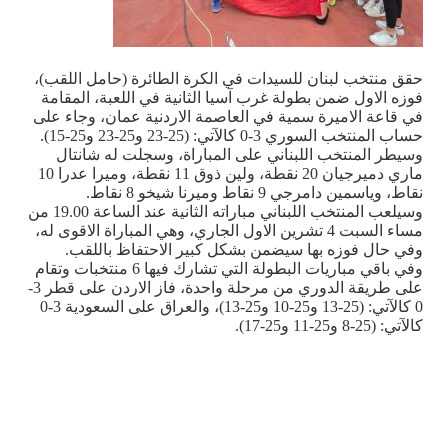
حقق منتخب لبنان للسيدات في الكرة الطائرة (حامل اللقب)،
فوزه الاول ضمن بطولة غرب آسيا الثانية في اللعبة، المقامة
في قاعة الاميرة سمية في العاصمة الاردنية عمان، وجاء على
حساب المنتخب السوري 3-0 كالآتي: (25-23 و25-23 و25-15).
وسيطر المنتخب اللبناني على المباراة، وسجلت له شانتال
ماري دميرجيان 20 نقطة، ولين ذوق 11 نقطة، وميرا عدرا 10
نقاط، وياسمين دامرجي 9 نقاط وميرنا شيخو 8 نقاط.
وسيلعب المنتخب اللبناني مباراته الثانية عند الساعة 19.00 من
مساء السبت 4 تشرين الاول الجاري، وهي المباراة الاقوى له،
وفي حال فوزه بها سيضمن بشكل كبير الاحتفاظ باللقب.
وفي باقي مباريات البطولة التي تشارك فيها 6 منتخبات وتقام
على طريقة الدوري من مرحلة واحدة، فاز الاردن على قطر 3-
0 كالآتي: (25-13 و25-10 و25-13)، والعراق على السعودية 3-0
كالآتي: (25-8 و25-11 و25-17).