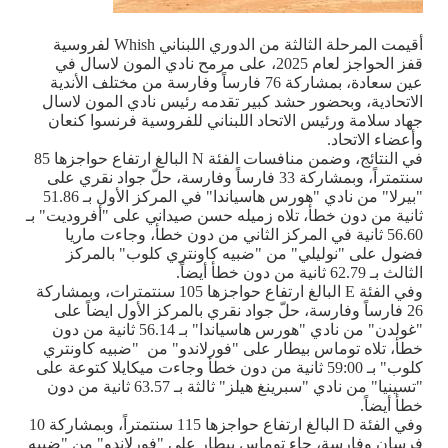
أقيمت المرحلة الثالثة من الدوري اللبناني Whish لفروسية
قفز الحواجز لعام 2025، على مرمح نادي المون لاسال في
عين سعادة، بمشاركة 76 فارساً وفارسة من مختلف الأندية
الاتحادية، وبحضور حشد كبير تقدمه رئيس نادي المون لاسال
جهاد سلامة ورئيس الاتحاد اللبناني للفروسية فرنسوا كنعان
وأعضاء الاتحاد.
في النتائج، وضمن منافسات الفئة N البالغ ارتفاع حواجزها 85
سنتمتراً، وبمشاركة 33 فارساً وفارسة، حلّ جواد نقري على
"بيرلا" من نادي "هورس هاسياندا" في المركز الأول بـ 51.86
ثانية من دون خطأ، تلاه زميله حسن صيداني على "أفروديت" بـ
56.60 ثانية في المركز الثاني من دون خطأ، وجاءت ماريا
فضول على "نوليلي" من "ضبيه كاونتري كلوب" بالمركز
الثالث بـ 62.79 ثانية من دون خطأ أيضاً.
وفي الفئة E البالغ ارتفاع حواجزها 105 سنتمترات، وبمشاركة
26 فارساً وفارسة، حلّ جواد نقري بالمركز الأول ايضاً على
"غولدن" من نادي "هورس هاسياندا" بـ 56.14 ثانية من دون
خطأ، تلاه توماس بيطار على "فورلاندو" من "ضبيه كاونتري
كلوب" بـ 59:00 ثانية من دون خطأ وجاءت ميكايلا كتوعة على
"تسينيا" من نادي "سبرينغ هيلز" ثالثة بـ 63.57 ثانية من دون
خطأ أيضاً.
وفي الفئة D البالغ ارتفاع حواجزها 115 سنتمتراً، وبمشاركة 10
فرسان وفارسة، جاء توماس بيطار على "فورلاندو" من "ضبيه