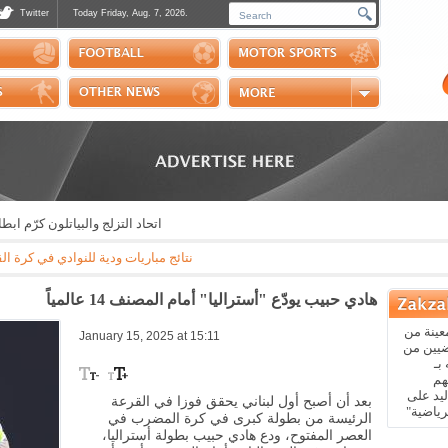
Twitter
Today Friday, Aug. 7, 2026.
Photos
Sports Channel
Polls
Scores
Handball
Horse Riding
اتحاد التزلج والبياتلون كرّم ابطاله
نتائج مباريات ودية للنوادي في كرة القدم: مايوركا - باريس سان جيرمان 3-0 * ريال بيتيس - ارسنال 3-1 * نابولي - اوساسونا 
هادي حبيب يودّع "أستراليا" أمام المصنف 14 عالمياً
عينة من
January 15, 2025 at 15:11
ضيين من
بـ
هم
يد على
بعد أن أصبح أول لبناني يحقق فوزا في القرعة
رياضية"
الرئيسة من بطولة كبرى في كرة المضرب في
العصر المفتوح، ودع هادي حبيب بطولة أستراليا،