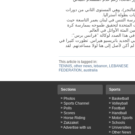
شالنجر)، وهي المستوى الثاني من دورات
ت بطولة أستراليا.
ارسة التنس في لبنان بعمر التاسعة حيث
يات المتحدة لتحقيق طموحه بممارسة كرة
المئة الأوائل في العالم.
 في هذا الصدد لوكالة "فرانس برس":
بي الجديد باتريسيو هيراس. تطورت كثيرا في
 لم أكن لأصل إلى هنا لولا مساعدتهم. لقد
This article is tagged in:
TENNIS
,
other news
,
lebanon
,
LEBANESE
FEDERATION
,
australia
Sections
Sports
»
»
Photos
Basketball
»
»
Sports Channel
Volleyball
»
»
Polls
Football
»
»
Scores
Handball
»
»
Horse Riding
Motor Sports
»
»
Zakzaket
Schools
»
»
Advertise with us
Universities
»
Other News