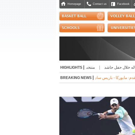
Homepage
Contact us
Facebook
|
 خلال حفل حاشد
|
منتخب التايكواندو إلى "بطولة الحسن" الاردنية
|
صدور إفادة إ
HIGHLIGHTS
|
2-1 * جوفنتوس - تشيلسي 1-0 * مانشستر سيتي - نجوم الدوري الكوري 3-1 * ميلان - انتر 1-1
BREAKING NEWS