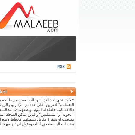
RSS
* لا يستحي أحد الإداريين الرياضيين من طائفة م
الضحك و"التقريق" على عدد من الإداريين الريا
طائفة ثانية حلفاء له اليوم، ويصفهم في مجالسه 
"الخونة" و"المتملقين" والذين يمكن الضحك علي
بمنصب او سفرة مقابل تسهيلهم مخطط وضع ال
مقدرات الرياضة في البلد، ويقول ان "نهايتهم ال