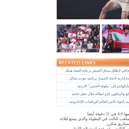
في لإطلاق سباق الجيش برعاية العماد هيكل
 إدارية لاتحاد الجمباز برئاسة جودت شاكر
يكواندو إلى "بطولة الحسن" الاردنية
لج والبياتلون كرّم ابطاله خلال حفل حاشد
د بأجواء كأس العالم للرياضات الإلكترونية
ملعب الثالث في البطولة والذي يتسع لثلاثة
انهى المجموعة 6-4 وتأهل إلى الدور الثالث، رغم عدم استسلام اللبناني