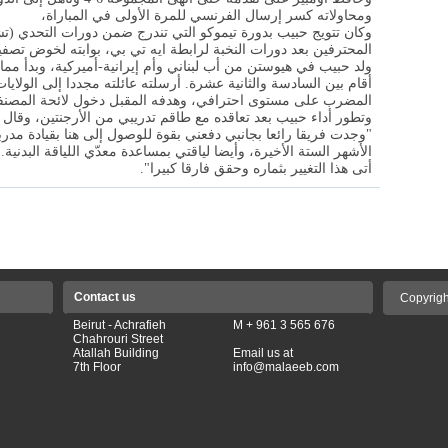
ومحاولاته كسر إرسال الفرنسي للمرة الأولى في المباراة،
وكان تتويج حبيب بدورة تيموكو التي تندرج ضمن دورات التحدي (ت
المحترفين بعد دورات النخبة لرابطة ايه تي بي، بوابته لخوض تصفيا
ولد حبيب في هيوستن من أب لبناني وأم إيرانية-أميركية، وبدأ مم
أقام بين السادسة والثانية عشرة. أرسلته عائلته مجددا إلى الولا
المضرب على مستوى احترافي، وهدفه المقبل دخول لائحة المصنفين 
وتطور أداء حبيب بعد تعاقده مع طاقم تدريبي من الأرجنتين، وقال
"وجدت فريقا رائعا بجانبي دفعني بقوة للوصول إلى هنا بقيادة مدر
الأشهر الستة الأخيرة، وأيضا لياقتي بمساعدة معدّي اللياقة البدنية.
أتى هذا التغيير بثماره وحقق فارقا كبيرا".
Contact us
Copyrigh
Beirut - Achrafieh
M + 961 3 565 676
Chahrouri Street
Atallah Building
Email us at
7th Floor
info@malaeeb.com