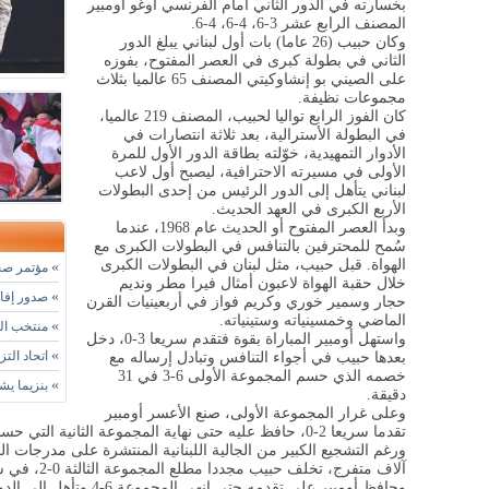
بخسارته في الدور الثاني أمام الفرنسي أوغو أومبير
المصنف الرابع عشر 3-6، 4-6، 4-6.
وكان حبيب (26 عاما) بات أول لبناني يبلغ الدور
الثاني في بطولة كبرى في العصر المفتوح، بفوزه
على الصيني بو إنشاوكيتي المصنف 65 عالميا بثلاث
مجموعات نظيفة.
كان الفوز الرابع تواليا لحبيب، المصنف 219 عالميا،
في البطولة الأسترالية، بعد ثلاثة انتصارات في
الأدوار التمهيدية، خوّلته بطاقة الدور الأول للمرة
الأولى في مسيرته الاحترافية، ليصبح أول لاعب
لبناني يتأهل إلى الدور الرئيس من إحدى البطولات
الأربع الكبرى في العهد الحديث.
وبدأ العصر المفتوح أو الحديث عام 1968، عندما
سُمح للمحترفين بالتنافس في البطولات الكبرى مع
الهواة. قبل حبيب، مثل لبنان في البطولات الكبرى
»
مؤتمر صحا
خلال حقبة الهواة لاعبون أمثال فيرا مطر ونديم
»
صدور إفادة
حجار وسمير خوري وكريم فواز في أربعينيات القرن
الماضي وخمسينياته وستينياته.
»
منتخب التا
واستهل أومبير المباراة بقوة فتقدم سريعا 3-0، دخل
»
اتحاد التز
بعدها حبيب في أجواء التنافس وتبادل إرساله مع
خصمه الذي حسم المجموعة الأولى 6-3 في 31
»
بنزيما يشي
دقيقة.
وعلى غرار المجموعة الأولى، صنع الأعسر أومبير
تقدما سريعا 2-0، حافظ عليه حتى نهاية المجموعة الثانية التي حسمها 6-4 في 31 دقيقة أيضا.
ورغم التشجيع الكبير من الجالية اللبنانية المنتشرة على مدرجات ال
آلاف متفرج، تخلف حبيب مجددا مطلع المجموعة الثالثة 0-2، في سيناريو متكرر.
وحافظ أومبير على تقدمه حتى 