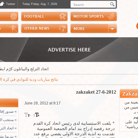
Twitter
Today Friday, Aug. 7, 2026.
Photos
Sports Channel
Polls
Scores
Handball
Horse Riding
اتحاد التزلج والبياتلون كرّم ابطاله خ
نتائج مباريات ودية للنوادي في كرة القدم: مايوركا - باريس سان جيرمان 3-0 * ريال بيتيس - ارسنال 3-1 * نابولي - اوساسونا 2-1 *
zakzaket 27-6-2012
عينة من
June 28, 2012 at 9:17
ضيين من
»
صدور إفادة
بـ
هم
»
منتخب التا
يد على
* بلغت الاستنسابية لدى رئيس اتحاد كرة القدم
رياضية"
»
اتحاد التز
درجة رفضه إدراج بند امام الجمعية العمومية
تقدمت به اندية الدرجة الاولى يقضي برفع عدد
»
بنزيما يشي