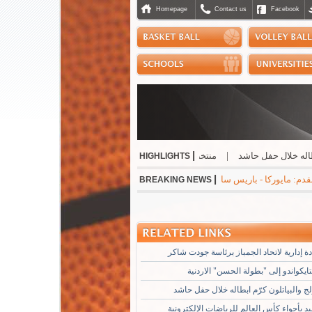
Homepage
Contact us
Facebook
|
لال حفل حاشد
|
منتخب التايكواندو إلى "بطولة الحسن" الاردنية
|
صدور إفادة إدا
HIGHLIGHTS
|
 جوفنتوس - تشيلسي 1-0 * مانشستر سيتي - نجوم الدوري الكوري 3-1 * ميلان - انتر 1-1
BREAKING NEWS
 إدارية لاتحاد الجمباز برئاسة جودت شاكر
يكواندو إلى "بطولة الحسن" الاردنية
لج والبياتلون كرّم ابطاله خلال حفل حاشد
د بأجواء كأس العالم للرياضات الإلكترونية