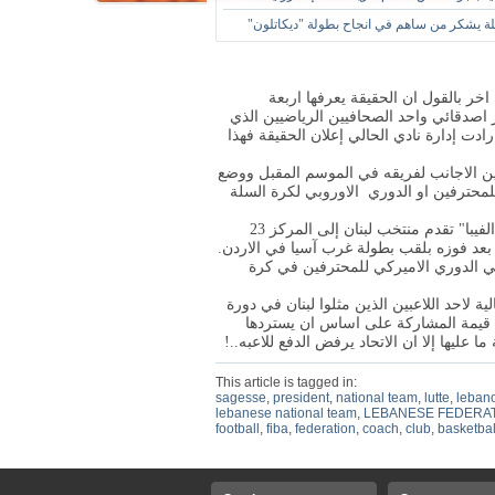
لة يشكر من ساهم في انجاح بطولة "ديكاتلون"
 اخر بالقول ان الحقيقة يعرفها اربعة
اصدقائي واحد الصحافيين الرياضيين الذي
ادت إدارة نادي الحالي إعلان الحقيقة فهذا
ين الاجانب لفريقه في الموسم المقبل ووضع
لمحترفين او الدوري الاوروبي لكرة السلة
* لفت في التصنيف الجديد الصادر عن الاتحاد الدولي لكرة السلة "الفيبا" تقدم منتخب لبنان إلى المركز 23
 بعد فوزه بلقب بطولة غرب آسيا في الاردن.
في الدوري الاميركي للمحترفين في كرة
ة لاحد اللاعبين الذين مثلوا لبنان في دورة
فع قيمة المشاركة على اساس ان يستردها
ا عليها إلا ان الاتحاد يرفض الدفع للاعبه..!
This article is tagged in:
sagesse
,
president
,
national team
,
lutte
,
leban
lebanese national team
,
LEBANESE FEDERA
football
,
fiba
,
federation
,
coach
,
club
,
basketbal