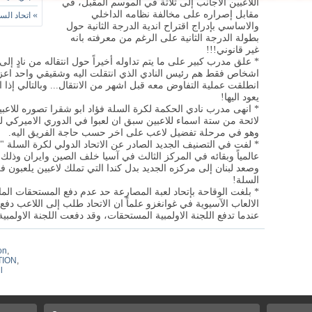
اللاعبين الاجانب إلى ثلاثة في الموسم المقبل، في
مقابل إصراره على مخالفة نظامه الداخلي
»
اتحاد الس
والاساسي بإدراج اقتراح اندية الدرجة الثانية حول
بطولة الدرجة الثانية على الرغم من معرفته بانه
غير قانوني!!!
* علق مدرب كبير على ما يتم تداوله أخيراً حول انتقاله من نادٍ إلى
اشخاص فقط هم رئيس النادي الذي انتقلت اليه وشقيقي واحد اعز 
انطلقت عملية التفاوض معه قبل اشهر من الانتقال... وبالتالي إذا ار
يعود اليها!
* انهى مدرب نادي الحكمة لكرة السلة فؤاد ابو شقرا تصوره للاعب
لائحة من ستة اسماء للاعبين سبق ان لعبوا في الدوري الاميركي ل
وهو في مرحلة تفضيل لاعب على اخر حسب حاجة الفريق اليه.
عالمياً وبقائه في المركز الثالث في آسيا خلف الصين وايران وذلك
وصعد لبنان إلى مركزه الجديد بدل كندا التي تملك لاعبين يلعبون 
السلة!
* بلغت الوقاحة بإتحاد لعبة المصارعة حد عدم دفع المستحقات المالي
الالعاب الآسيوية في غوانغزو علماً ان الاتحاد طلب إلى اللاعب د
عندما تدفع اللجنة الاولمبية المستحقات، وقد دفعت اللجنة الاولمبية م
on
,
TION
,
l