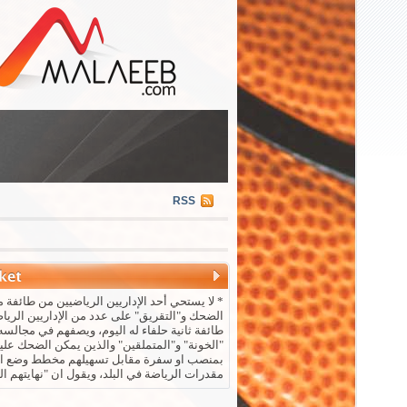
RSS
* لا يستحي أحد الإداريين الرياضيين من طائفة م
الضحك و"التقريق" على عدد من الإداريين الريا
طائفة ثانية حلفاء له اليوم، ويصفهم في مجالسه 
"الخونة" و"المتملقين" والذين يمكن الضحك علي
بمنصب او سفرة مقابل تسهيلهم مخطط وضع ال
مقدرات الرياضة في البلد، ويقول ان "نهايتهم ال