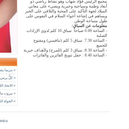
مجمع الرئيس فؤاد شهاب وهو نشاط رياضي ذو
أبعاد وطنية وسياحية وخيرية ويضيء على معاني
الميلاد لجهة التأكيد على المحبة والتلاقي على الخير
ويساهم في إشاعة أجواء السلام في النفوس على
طول مساحة الوطن
.
معلومات عن السباق
:
- الساعة 6.00 صباحاً: سباق 10 كلم لذوي الإرادات
الصلبة
- الساعة 7.30: سباق 5 كلم (تنافسي) ومفتوح
للجميع
- الساعة 8.30: سباق 3 كلم (للمرح) ولأهداف خيرية
- الساعة 8.40 : حفل تتويج الفائزين والفائزات
»
بنزيما يشي
»
كلٌّ يرمي 
»
الاتحاد ال
»
بيروت مارا
»
الجولة الثانية من " League
letics