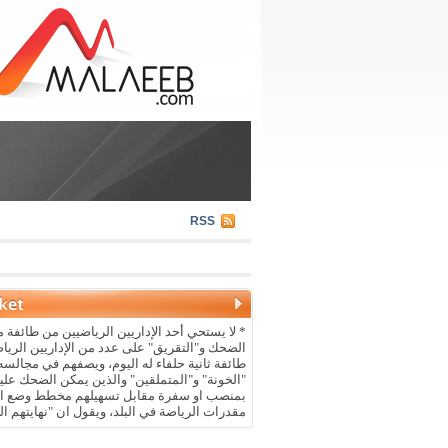
RSS
* لا يستحي أحد الإداريين الرياضيين من طائفة م
الضحك و"التقريق" على عدد من الإداريين الريا
طائفة ثانية حلفاء له اليوم، ويصفهم في مجالسه 
"الخونة" و"المتملقين" والذين يمكن الضحك علي
بمنصب او سفرة مقابل تسهيلهم مخطط وضع ال
مقدرات الرياضة في البلد، ويقول ان "نهايتهم ال