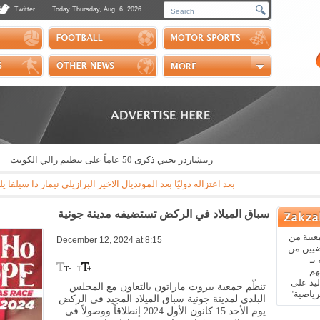
Twitter
Today Thursday, Aug. 6, 2026.
Photos
Sports Channel
Polls
Scores
Handball
Horse Riding
ريتشاردز يحيي ذكرى 50 عاماً على تنظيم رالي الكويت
|
ا
بعد اعتزاله دوليًا بعد المونديال الاخير البرازيلي نيمار دا سيلفا يل
سباق الميلاد في الركض تستضيفه مدينة جونية
عينة من
December 12, 2024 at 8:15
ضيين من
بـ
هم
يد على
تنظّم جمعية بيروت ماراتون بالتعاون مع المجلس
رياضية"
البلدي لمدينة جونية سباق الميلاد المجيد في الركض
يوم الأحد 15 كانون الأول 2024 إنطلاقاً ووصولاً في