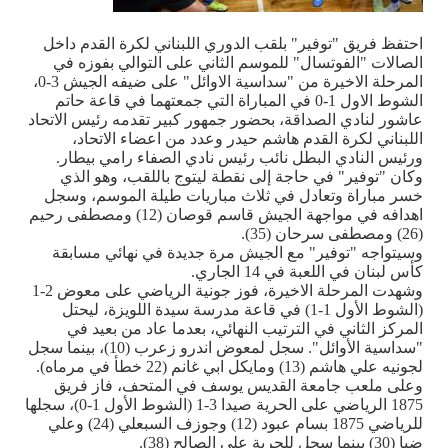
احتفظ فريق "توفير" بلقب الدوري اللبناني لكرة القدم داخل
الصالات "الفوتسال" للموسم الثاني على التوالي بفوزه في
المرحلة الاخيرة من "سداسية الاوائل" على ضيفه الجيش 3-0،
الشوط الاول 1-0 في المباراة التي جمعتهما في قاعة حاتم
عاشور لنادي الصداقة، بحضور جمهور كبير تقدمه رئيس الاتحاد
اللبناني لكرة القدم هاشم حيدر وعدد من اعضاء الاتحاد،
ورئيس النادي البطل نائب رئيس نادي الصفاء رامي بيطار.
وكان "توفير" في حاجة إلى نقطة ليتوج باللقب، وهو الذي
خسر مباراة وتعادل في ثلاث مباريات طيلة الموسم، وسجل
اهدافه في مواجهة الجيش قاسم قوصان (12) ومصطفى رحيم
(26) ومصطفى سرحان (35)
.
وسيتواجه "توفير" مع الجيش مرة جديدة في نهائي مسابقة
كأس لبنان في اللعبة في 14 الجاري.
وشهدت المرحلة الاخيرة، فوز جونية الرياضي على معوض 2-1
(الشوط الأول 1-1) في قاعة مدرسة سيدة اللويزة، ليحتل
المركز الثاني في الترتيب النهائي، بعدما عاد من بعيد في
"سداسية الأوائل". سجل لمعوض اندرو زعرب (10)، بينما سجل
لجونيه علي هاشم (13) ومايكل ابي غانم (22 خطأ في مرماه).
وعلى ملعب جامعة القديس يوسف في المتحف، فاز فريق
1875 الرياضي على الحرية صيدا 3-1 (الشوط الأول 1-0)، سجلها
للرياضي 1875 بسام عبود (12) وجوزف السبعلي (24) وعلي
ضيا (30) بينما سجل للحرية علي الصالح (38).