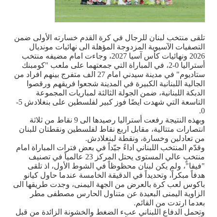
تلقى منتخب لبنان للرجال في كرة القدم خسارته الأولى ضمن
التصفيات الآسيوية المزدوجة المؤهلة الى نهائيات مونديال
2026 ونهائيات كأس آسيا 2027، وجاءت امام مضيفه منتخب
أستراليا 0-2، في المباراة التي جمعتهما على ملعب "كومبنك
ستاديوم" في مدينة سيدني امام 27 الف متفرج بينهم افراد من
الجالية اللبنانية الكبيرة في المدينة شجعوا فريقهم ورقصوا
الدبكة اللبنانية، ضمن الجولة الثالثة لمباريات المجموعة
التاسعة التي شهدت ايضًا فوز كبير لفلسطين على بنغلادش 5-
0.
وبهذه النتيجة رفعت أستراليا رصيدها الى 9 نقاط من ثلاثة
انتصارات متتالية، مقابل اربع نقاط لفلسطين ونقطتان للبنان
من تعادلين وخسارة، ونقطة لبنغلادش.
وقدّم المنتخب اللبناني اداءً جيّداً في بعض فترات المباراة امام
منتخبٍ عالي المستوى يحتل المركز 23 عالمياً في تصنيف
"فيفا"، ولم يكن لبنان محظوظاً في الشوط الأول، اذ تلقى
هدفاً مبكراً، وتحديداً في الدقيقة الخامسة عندما حاول كيانو
باكوس لعب كرة بالعرض من الجهة اليمنى، وجدت طريقها الى
الزاوية اليمنى البعيدة عن متناول الحارس مصطفى مطر
بعدما ارتدت من القائم.
وتحمل الدفاع اللبناني عبء الضغط والخشونة الزائدة من قبل