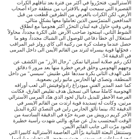
الأستراليين، فتحرّروا في أكثر من فترة بعد تناقلهم الكرات
القصيرة التي سمحت لهم بالاقتراب من منطقة جزاء أصحاب
الأرض، لكن الكرات بالعرض من الطرفين قُطعت من قبل
المدافعين المتمرّسين الذين تعاملوا معها بشكلٍ مثالي.
وفي وقتٍ حاول فيه لبنان التحرّر اكثر هجومياً مع انطلاق
الشوط الثاني، استحوذ صاحب الأرض على الكرة مجدداً، محاولاً
استغلال أي خطأ دفاعي للوصول الى الشباك مجدداً، وهو ما
حصل عندما وصلت كرة من ركنية الى كاي رولز غير المراقب
، فحوّلها قوية بيسراه لترتد من القائم الأيمن الى داخل المرمى
في الدقيقة 54.
لكن رغم صلابة أستراليا تمكن "رجال الأرز" من الكشف عن
وجههم الهجومي وخلق فرصٍ خطرة منها بعد مرور 6 دقائق
على الهدف الثاني بكرة سددها علي طنيش "سيسي" من داخل
المنطقة، وتصدّى لها الحارس ماتيو راين بصعوبة.
كما عمد المدير الفني ميودراغ رادولوفيتش الى لعب أوراقه
الهجومية كاملةً سعياً الى تسجيل هدف تقليص الفارق، فكانت
الفرصة الأخطر للبديل دانيال لحود الذي هدّد المرمى الأسترالي
مرتين، وكانت له تسديدة قوية ارتدت من القائم الايسر في
الدقيقة 82، بينما تألق الحارس راين في التصدّي لكرة البديل
الآخر كريم درويش من ضربة حرّة في الدقيقة السادسة من
الوقت المحتسب بدل عن ضائع، والتي شهدت رأسية خطيرة
للحود مرّت الى جانب القائم الأيمن.
وستنتقل البعثة اللبنانية برّاً الى العاصمة الأسترالية كانبيرا التي
تبعد 4 ساعات عن سيدني، حيث سيخوض المنتخبان مباراتهما